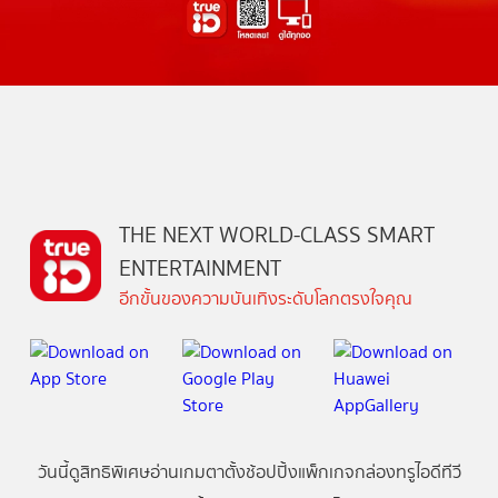
THE NEXT WORLD-CLASS SMART
ENTERTAINMENT
อีกขั้นของความบันเทิงระดับโลกตรงใจคุณ
วันนี้
ดู
สิทธิพิเศษ
อ่าน
เกม
ตาตั้ง
ช้อปปิ้ง
แพ็กเกจ
กล่องทรูไอดีทีวี