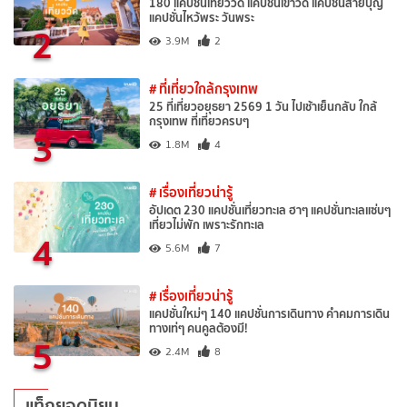
180 แคปชั่นเที่ยววัด แคปชั่นเข้าวัด แคปชั่นสายบุญ
แคปชั่นไหว้พระ วันพระ
2
3.9M
2
# ที่เที่ยวใกล้กรุงเทพ
25 ที่เที่ยวอยุธยา 2569 1 วัน ไปเช้าเย็นกลับ ใกล้
กรุงเทพ ที่เที่ยวครบๆ
3
1.8M
4
# เรื่องเที่ยวน่ารู้
อัปเดต 230 แคปชั่นเที่ยวทะเล ฮาๆ แคปชั่นทะเลแซ่บๆ
เที่ยวไม่พัก เพราะรักทะเล
4
5.6M
7
# เรื่องเที่ยวน่ารู้
แคปชั่นใหม่ๆ 140 แคปชั่นการเดินทาง คำคมการเดิน
ทางเท่ๆ คนคูลต้องมี!
5
2.4M
8
แท็กยอดนิยม