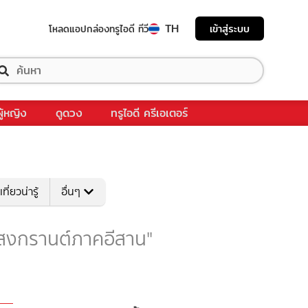
TH
เข้าสู่ระบบ
โหลดแอป
กล่องทรูไอดี ทีวี
ผู้หญิง
ดูดวง
ทรูไอดี ครีเอเตอร์
เที่ยวน่ารู้
อื่นๆ
บ "สงกรานต์ภาคอีสาน"