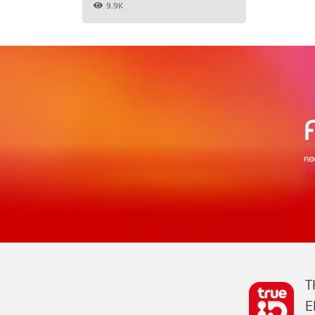
9.9K
T
E