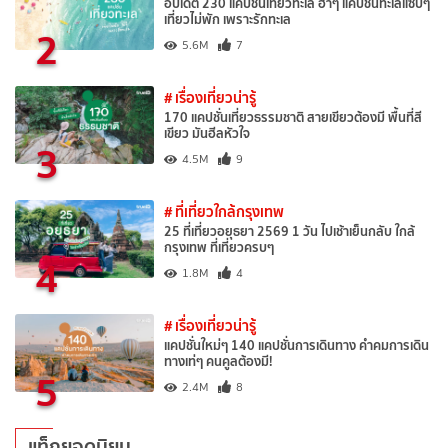
อัปเดต 230 แคปชั่นเที่ยวทะเล ฮาๆ แคปชั่นทะเลแซ่บๆ
เที่ยวไม่พัก เพราะรักทะเล
2
5.6M
7
# เรื่องเที่ยวน่ารู้
170 แคปชั่นเที่ยวธรรมชาติ สายเขียวต้องมี พื้นที่สี
เขียว มันฮีลหัวใจ
3
4.5M
9
# ที่เที่ยวใกล้กรุงเทพ
25 ที่เที่ยวอยุธยา 2569 1 วัน ไปเช้าเย็นกลับ ใกล้
กรุงเทพ ที่เที่ยวครบๆ
4
1.8M
4
# เรื่องเที่ยวน่ารู้
แคปชั่นใหม่ๆ 140 แคปชั่นการเดินทาง คำคมการเดิน
ทางเท่ๆ คนคูลต้องมี!
5
2.4M
8
แท็กยอดนิยม