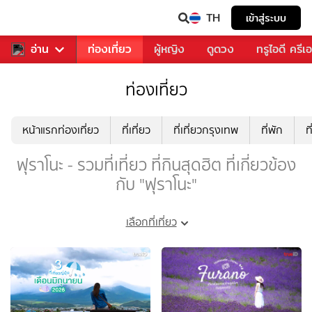
TH
เข้าสู่ระบบ
พลง
อ่าน
อาหาร
ท่องเที่ยว
ผู้หญิง
ดูดวง
ทรูไอดี ครีเ
ท่องเที่ยว
หน้าแรกท่องเที่ยว
ที่เที่ยว
ที่เที่ยวกรุงเทพ
ที่พัก
ท
ฟุราโนะ - รวมที่เที่ยว ที่กินสุดฮิต ที่เกี่ยวข้อง
กับ "ฟุราโนะ"
เลือกที่เที่ยว