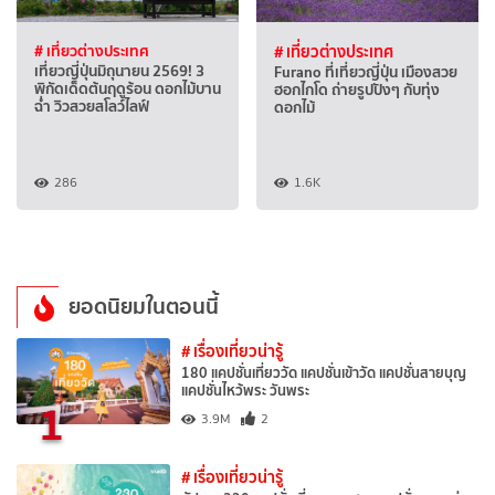
# เที่ยวต่างประเทศ
# เที่ยวต่างประเทศ
เที่ยวญี่ปุ่นมิถุนายน 2569! 3
Furano ที่เที่ยวญี่ปุ่น เมืองสวย
พิกัดเด็ดต้นฤดูร้อน ดอกไม้บาน
ฮอกไกโด ถ่ายรูปปังๆ กับทุ่ง
ฉ่ำ วิวสวยสโลว์ไลฟ์
ดอกไม้
286
1.6K
ยอดนิยมในตอนนี้
# เรื่องเที่ยวน่ารู้
180 แคปชั่นเที่ยววัด แคปชั่นเข้าวัด แคปชั่นสายบุญ
แคปชั่นไหว้พระ วันพระ
1
3.9M
2
# เรื่องเที่ยวน่ารู้