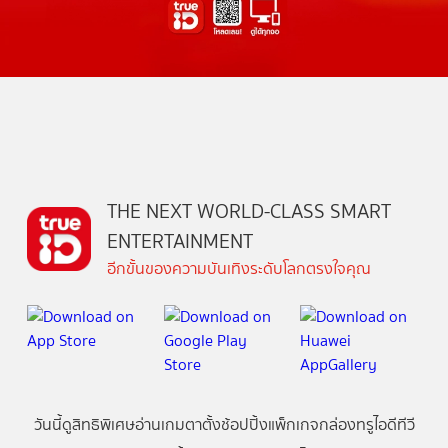
THE NEXT WORLD-CLASS SMART
ENTERTAINMENT
อีกขั้นของความบันเทิงระดับโลกตรงใจคุณ
วันนี้
ดู
สิทธิพิเศษ
อ่าน
เกม
ตาตั้ง
ช้อปปิ้ง
แพ็กเกจ
กล่องทรูไอดีทีวี