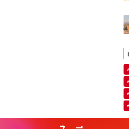
#
#
#
#