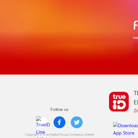
T
E
Follow us
อ
Copyright © True Digital Group Company Limited.