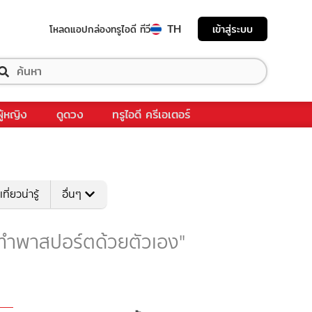
TH
เข้าสู่ระบบ
โหลดแอป
กล่องทรูไอดี ทีวี
ผู้หญิง
ดูดวง
ทรูไอดี ครีเอเตอร์
เที่ยวน่ารู้
อื่นๆ
บ "ทำพาสปอร์ตด้วยตัวเอง"