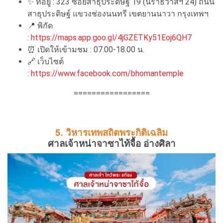
✨
ที่อยู่ : 323 ซอยสาธุประดิษฐ์ 19 (นราธิวาสฯ 24) ถนน
สาธุประดิษฐ์ แขวงช่องนนทรี เขตยานนาวา กรุงเทพฯ
📍
พิกัด
:
https://maps.app.goo.gl/4jGZETKy51Eoj6QH7
⏰
เปิดให้เข้ามชม : 07.00-18.00 น.
🔗
เว็บไซต์
:
https://www.facebook.com/bhomantemple
=================
5. วิหารเทพสถิตพระกิติเฉลิม
ศาลเจ้าหน่าจาซาไท้จื้อ อ่างศิลา