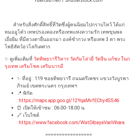
YuenSiuTien / Shutterstock.com
สำหรับสิ่งศักดิ์สิทธิ์ที่วัดซึ่งผู้คนนิยมไปกราบไหว้ ได้แก่
หมออูโต๋ว เทพปรองดองหรือเทพแห่งความรัก เทพขุนพล
เอี่ยยิ่ม ที่มีดวงตายื่นออกมา องค์ซำกวง หรือเทพ 3 ตา พระ
โพธิสัตว์อวโลกิเตศวร
✨
ดูเพิ่มเติมที่
วัดทิพยวารีวิหาร วัดกัมโล่วยี่ วัดจีน แก้ชง ในก
รุงเทพ เสริมโชค เสริมบารมี
✨
ที่อยู่ : 119 ซอยทิพยวารี ถนนตรีเพชร แขวงวังบูรพา
ภิรมย์ เขตพระนคร กรุงเทพฯ
📍
พิกัด
:
https://maps.app.goo.gl/12YqaMvfEChy4SS46
⏰
เปิดให้เข้าชม : 06.00-18.00 น.
🔗
เว็บไซต์
:
https://www.facebook.com/WatDibayaVariVihara
=================