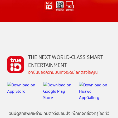
THE NEXT WORLD-CLASS SMART
ENTERTAINMENT
อีกขั้นของความบันเทิงระดับโลกตรงใจคุณ
วันนี้
ดู
สิทธิพิเศษ
อ่าน
เกม
ตาตั้ง
ช้อปปิ้ง
แพ็กเกจ
กล่องทรูไอดีทีวี