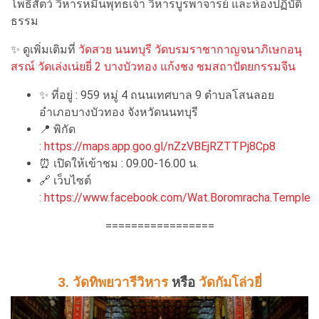
โพธิสัตว์ วิหารหมื่นพุทธเจ้า วิหารบูรพาจารย์ และห้องปฏิบัติ
ธรรม
✨
ดูเพิ่มเติมที่
วัดสวย นนทบุรี วัดบรมราชากาญจนาภิเษกอนุ
สรณ์ วัดเล่งเน่ยยี่ 2 บางบัวทอง แก้งชง ชมสถาปัตยกรรมจีน
✨
ที่อยู่ : 959 หมู่ 4 ถนนเทศบาล 9 ตำบลโสนลอย
อำเภอบางบัวทอง จังหวัดนนทบุรี
📍
พิกัด
:
https://maps.app.goo.gl/nZzVBEjRZTTPj8Cp8
⏰
เปิดให้เข้าชม : 09.00-16.00 น.
🔗
เว็บไซต์
:
https://www.facebook.com/Wat.Boromracha.Temple
=================
3. วัดทิพยวารีวิหาร
หรือ
วัดกัมโล่วยี่