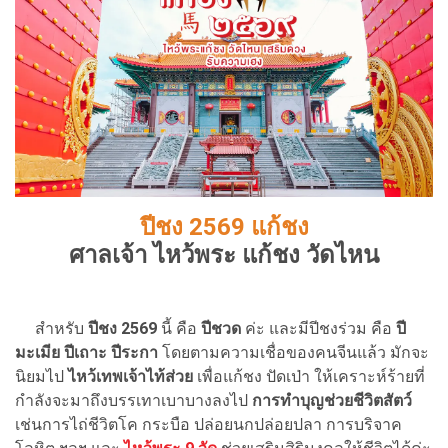
ปีชง 2569 แก้ชง
ศาลเจ้า ไหว้พระ แก้ชง วัดไหน
สำหรับ
ปีชง 2569
นี้ คือ
ปีชวด
ค่ะ และมีปีชงร่วม คือ
ปี
มะเมีย ปีเถาะ ปีระกา
โดยตามความเชื่อของคนจีนแล้ว มักจะ
นิยมไป
ไหว้เทพเจ้าไท้ส่วย
เพื่อแก้ชง ปัดเป่า ให้เคราะห์ร้ายที่
กำลังจะมาถึงบรรเทาเบาบางลงไป
การทำบุญช่วยชีวิตสัตว์
เช่นการไถ่ชีวิตโค กระบือ ปล่อยนกปล่อยปลา การบริจาค