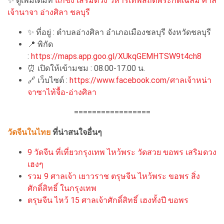
✨
ดูเพิ่มเติมที่
แก้ชง เสริมดวง วิหารเทพสถิตพระกิติเฉลิม ศาล
เจ้านาจา อ่างศิลา ชลบุรี
✨
ที่อยู่ : ตำบลอ่างศิลา อำเภอเมืองชลบุรี จังหวัดชลบุรี
📍
พิกัด
:
https://maps.app.goo.gl/XUkqGEMHTSW9t4ch8
⏰
เปิดให้เข้ามชม : 08.00-17.00 น.
🔗
เว็บไซต์ :
https://www.facebook.com/ศาลเจ้าหน่า
จาซาไท้จื้อ-อ่างศิลา
=================
วัดจีนในไทย
ที่น่าสนใจอื่นๆ
9 วัดจีน ที่เที่ยวกรุงเทพ ไหว้พระ วัดสวย ขอพร เสริมดวง
เฮงๆ
รวม 9 ศาลเจ้า เยาวราช ตรุษจีน ไหว้พระ ขอพร สิ่ง
ศักดิ์สิทธิ์ ในกรุงเทพ
ตรุษจีน ไหว้ 15 ศาลเจ้าศักดิ์สิทธิ์ เฮงทั้งปี ขอพร