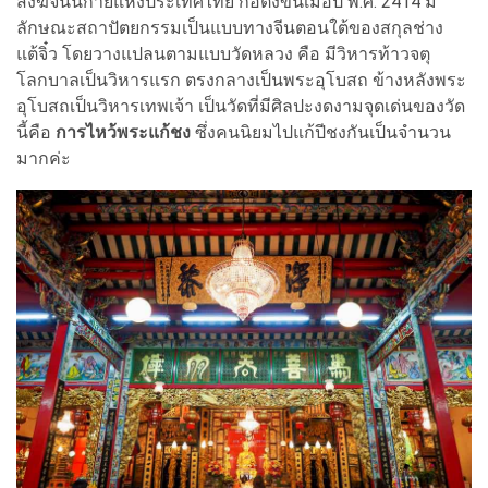
สงฆ์จีนนิกายแห่งประเทศไทย ก่อตั้งขึ้นเมื่อปี พ.ศ. 2414 มี
ลักษณะสถาปัตยกรรมเป็นแบบทางจีนตอนใต้ของสกุลช่าง
แต้จิ๋ว โดยวางแปลนตามแบบวัดหลวง คือ มีวิหารท้าวจตุ
โลกบาลเป็นวิหารแรก ตรงกลางเป็นพระอุโบสถ ข้างหลังพระ
อุโบสถเป็นวิหารเทพเจ้า เป็นวัดที่มีศิลปะงดงามจุดเด่นของวัด
นี้คือ
การไหว้พระแก้ชง
ซึ่งคนนิยมไปแก้ปีชงกันเป็นจำนวน
มากค่ะ