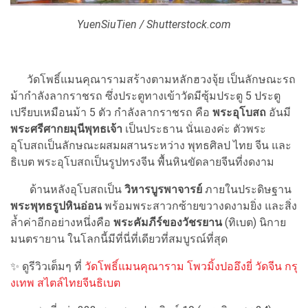
YuenSiuTien / Shutterstock.com
วัดโพธิ์แมนคุณารามสร้างตามหลักฮวงจุ้ย เป็นลักษณะรถ
ม้ากำลังลากราชรถ ซึ่งประตูทางเข้าวัดมีซุ้มประตู 5 ประตู
เปรียบเหมือนม้า 5 ตัว กำลังลากราชรถ คือ
พระอุโบสถ
อันมี
พระศรีศากยมุนีพุทธเจ้า
เป็นประธาน นั่นเองค่ะ ตัวพระ
อุโบสถเป็นลักษณะผสมผสานระหว่าง พุทธศิลป ไทย จีน และ
ธิเบต พระอุโบสถเป็นรูปทรงจีน พื้นหินขัดลายจีนที่งดงาม
ด้านหลังอุโบสถเป็น
วิหารบูรพาจารย์
ภายในประดิษฐาน
พระพุทธรูปหินอ่อน
พร้อมพระสาวกซ้ายขวางดงามยิ่ง และสิ่ง
ล้ำค่าอีกอย่างหนึ่งคือ
พระคัมภีร์ของวัชรยาน
(ทิเบต) นิกาย
มนตรายาน ในโลกนี้มีที่นี่ที่เดียวที่สมบูรณ์ที่สุด
✨
ดูรีวิวเต็มๆ ที่
วัดโพธิ์แมนคุณาราม โพวมิ้งปออึงยี่ วัดจีน กรุ
งเทพ สไตล์ไทยจีนธิเบต