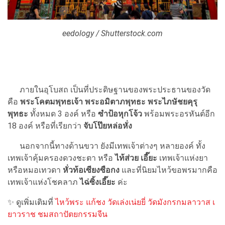
eedology / Shutterstock.com
ภายในอุโบสถ เป็นที่ประดิษฐานของพระประธานของวัด
คือ
พระโคตมพุทธเจ้า พระอมิตาภพุทธะ พระไภษัชยคุรุ
พุทธะ
ทั้งหมด 3 องค์ หรือ
ซำป้อหุกโจ้ว
พร้อมพระอรหันต์อีก
18 องค์ หรือที่เรียกว่า
จับโป๊ยหล่อหั่ง
นอกจากนี้ทางด้านขวา ยังมีเทพเจ้าต่างๆ หลายองค์ ทั้ง
เทพเจ้าคุ้มครองดวงชะตา หรือ
ไท้ส่วย เอี๊ยะ
เทพเจ้าแห่งยา
หรือหมอเทวดา
หั่วท้อเซียงซือกง
และที่นิยมไหว้ขอพรมากคือ
เทพเจ้าแห่งโชคลาภ
ไฉ่ซิ้งเอี๊ยะ
ค่ะ
✨
ดูเพิ่มเติมที่
ไหว้พระ แก้ชง วัดเล่งเน่ยยี่ วัดมังกรกมลาวาส เ
ยาวราช ชมสถาปัตยกรรมจีน