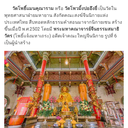
วัดโพธิ์แมนคุณาราม
หรือ
วัดโพวมิ้งปออึงยี่
เป็นวัดใน
พุทธศาสนาฝ่ายมหายาน สังกัดคณะสงฆ์จีนนิกายแห่ง
ประเทศไทย สืบทอดหลักธรรมคำสอนมาจากนิกายเซน สร้าง
ขึ้นเมื่อปี พ.ศ.2502 โดยมี
พระมหาคณาจารย์จีนธรรมสมาธิ
วัตร
(โพธิ์แจ้งมหาเถระ) อดีตเจ้าคณะใหญ่จีนนิกาย รูปที่ 6
เป็นผู้นำสร้าง