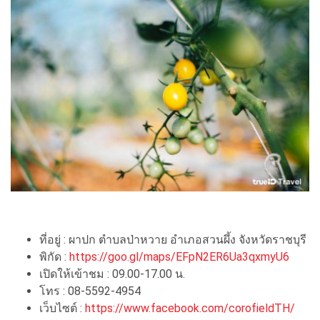
ที่อยู่ : ผาปก ตำบลป่าหวาย อำเภอสวนผึ้ง จังหวัดราชบุรี
พิกัด :
https://goo.gl/maps/EFpN2ER6Ua3qxmyU6
เปิดให้เข้าชม : 09.00-17.00 น.
โทร : 08-5592-4954
เว็บไซต์ :
https://www.facebook.com/corofieldTH/