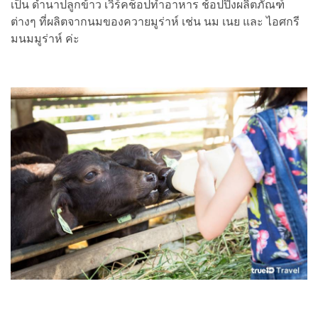
เป็น ดำนาปลูกข้าว เวิร์คช็อปทำอาหาร ช้อปปิ้งผลิตภัณฑ์
ต่างๆ ที่ผลิตจากนมของควายมูร่าห์ เช่น นม เนย และ ไอศกรี
มนมมูร่าห์ ค่ะ