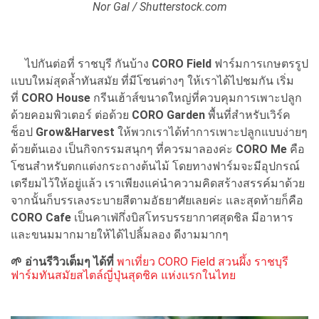
Nor Gal / Shutterstock.com
ไปกันต่อที่ ราชบุรี กันบ้าง
CORO Field
ฟาร์มการเกษตรรูป
แบบใหม่สุดล้ำทันสมัย ที่มีโซนต่างๆ ให้เราได้ไปชมกัน เริ่ม
ที่
CORO House
กรีนเฮ้าส์ขนาดใหญ่ที่ควบคุมการเพาะปลูก
ด้วยคอมพิวเตอร์ ต่อด้วย
CORO Garden
พื้นที่สำหรับเวิร์ค
ช็อป
Grow&Harvest
ให้พวกเราได้ทำการเพาะปลูกแบบง่ายๆ
ด้วยต้นเอง เป็นกิจกรรมสนุกๆ ที่ควรมาลองค่ะ
CORO Me
คือ
โซนสำหรับตกแต่งกระถางต้นไม้ โดยทางฟาร์มจะมีอุปกรณ์
เตรียมไว้ให้อยู่แล้ว เราเพียงแค่นำความคิดสร้างสรรค์มาด้วย
จากนั้นก็บรรเลงระบายสีตามอัธยาศัยเลยค่ะ และสุดท้ายก็คือ
CORO Cafe
เป็นคาเฟ่กึ่งบิสโทรบรรยากาศสุดชิล มีอาหาร
และขนมมากมายให้ได้ไปลิ้มลอง ดีงามมากๆ
🌱 อ่านรีวิวเต็มๆ ได้ที่
พาเที่ยว CORO Field สวนผึ้ง ราชบุรี
ฟาร์มทันสมัยสไตล์ญี่ปุ่นสุดชิค แห่งแรกในไทย