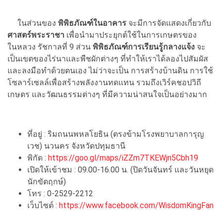
ในส่วนของ
พิพิธภัณฑ์ในอาคาร
จะมีการจัดแสดงเกี่ยวกับ
ศาสตร์พระราชา
เพื่อนำมาประยุกต์ใช้ในการเกษตรของ
ในหลวง รัชกาลที่ 9
ส่วน
พิพิธภัณฑ์การเรียนรู้กลางแจ้ง
จะ
เป็นเขตของไร่นาและพืชผักต่างๆ ที่ทำให้เราได้ลองไปสัมผัส
และลงมือทำด้วยตนเอง ไม่ว่าจะเป็น การสร้างบ้านดิน การใช้
โซลาร์เซลล์เพื่อสร้างพลังงานทดแทน รวมถึงเวิร์คชอปวิถี
เกษตร และวัฒนธรรมต่างๆ ที่มีความน่าสนใจเป็นอย่างมาก
ที่อยู่ : ริมถนนพหลโยธิน (ตรงข้ามโรงพยาบาลการุญ
เวช) นวนคร จังหวัดปทุมธานี
พิกัด :
https://goo.gl/maps/iZZm7TKEWjn5Cbh19
เปิดให้เข้าชม : 09.00-16.00 น. (ปิดวันจันทร์ และวันหยุด
นักขัตฤกษ์)
โทร : 0-2529-2212
เว็บไซต์ :
https://www.facebook.com/WisdomKingFan