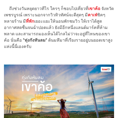
ถึงช่วงวันหยุดยาวทีไร ใครๆ ก็ชอบไปเที่ยวที่
เขาค้อ
จังหวัด
เพชรบูรณ์ เพราะนอกจากวิวทิวทัศน์จะดีสุดๆ มี
คาเฟ่
ชิคๆ
หลายร้าน มี
ที่พัก
เยอะแยะให้นอนพักชมวิว ให้เราได้สูด
อากาศสดชื่นจนฉ่ำปอดแล้ว ยังมีอีกหนึ่งแลนด์มาร์คที่ห้าม
พลาด และสามารถมองเห็นได้ไกลไม่ว่าจะอยู่ที่ไหนของเขา
ค้อ นั่นคือ
"ทุ่งกังหันลม"
ต้นมหึมาที่เรียงรายอยู่บนยอดเขาสูง
แห่งนี้นี่เองครับ