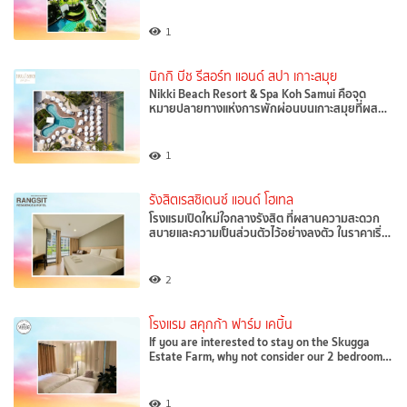
1
นิกกิ บีช รีสอร์ท แอนด์ สปา เกาะสมุย
Nikki Beach Resort & Spa Koh Samui คือจุด
หมายปลายทางแห่งการพักผ่อนบนเกาะสมุยที่ผส…
1
รังสิตเรสซิเดนซ์ แอนด์ โฮเทล
โรงแรมเปิดใหม่ใจกลางรังสิต ที่ผสานความสะดวก
สบายและความเป็นส่วนตัวไว้อย่างลงตัว ในราคาเริ่…
2
โรงแรม สคุกก้า ฟาร์ม เคบิ้น
If you are interested to stay on the Skugga
Estate Farm, why not consider our 2 bedroom…
1