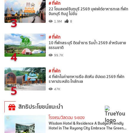
# ที่พัก
22 โฮมสเตย์จันทบุรี 2569 บุฟเฟ่ต์อาหารทะเล ที่พัก
จันทบุรี กินปู ไม่อั้น
3
1.9M
8
# ที่พัก
10 ที่พักสระบุรี ติดลำธาร ริมน้ำ 2569 สำหรับสาย
ธรรมชาติ
4
99.7K
# ที่พัก
4 ที่พักในค่ายทหารเรือ สัตหีบ อัปเดต 2569 ที่พัก
ราคาประหยัด ใกล้ทะเล
5
47K
สิทธิประโยชน์แนะนำ
โรงแรมวิสดอม ระยอง
Wisdom Hotel & Residence A BudgetFriendly
Hotel in The Rayong City Embrace The Green…