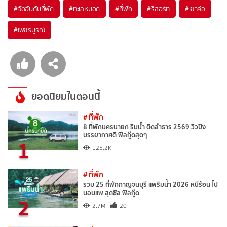
#จัดอันดับที่พัก
#ทะเลหมอก
#ที่พัก
#รีสอร์ท
#เขาค้อ
#เพชรบูรณ์
ยอดนิยมในตอนนี้
# ที่พัก
8 ที่พักนครนายก ริมน้ำ ติดลำธาร 2569 วิวปัง
บรรยากาศดี ฟีลกู๊ดสุดๆ
1
125.2K
# ที่พัก
รวม 25 ที่พักกาญจนบุรี แพริมน้ำ 2026 หนีร้อน ไป
นอนแพ สุดชิล ฟีลกู๊ด
2
2.7M
20