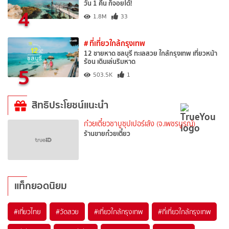
วัน 1 คืน ก็จอยได้!
4
1.8M
33
# ที่เที่ยวใกล้กรุงเทพ
12 ชายหาด ชลบุรี ทะเลสวย ใกล้กรุงเทพ เที่ยวหน้า
ร้อน เดินเล่นริมหาด
5
503.5K
1
สิทธิประโยชน์แนะนำ
ก๋วยเตี๋ยวชาบูซุปเปอร์เล้ง (จ.เพชรบูรณ์)
ร้านขายก๋วยเตี๋ยว
แท็กยอดนิยม
#เที่ยวไทย
#วัดสวย
#เที่ยวใกล้กรุงเทพ
#ที่เที่ยวใกล้กรุงเทพ