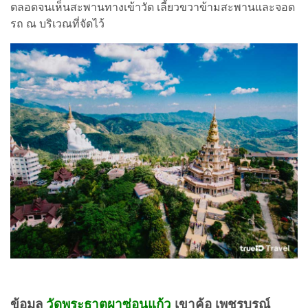
ตลอดจนเห็นสะพานทางเข้าวัด เลี้ยวขวาข้ามสะพานและจอด
รถ ณ บริเวณที่จัดไว้
ข้อมูล
วัดพระธาตุผาซ่อนแก้ว
เขาค้อ เพชรบูรณ์