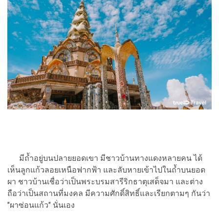
มีถ้ำอยู่บนปลายยอดเขา มีชาวบ้านทางแดงหลายคน ได้
เห็นลูกแก้วลอยเหนือฟากฟ้า และลับหายเข้าไปในถ้ำบนยอด
ผา ชาวบ้านเชื่อว่าเป็นพระบรมสารีริกธาตุเสด็จมา และต่าง
ถือว่าเป็นสถานที่มงคล มีความศักดิ์สิทธิ์และเรียกตามๆ กันว่า
"ผาซ่อนแก้ว" นั่นเอง