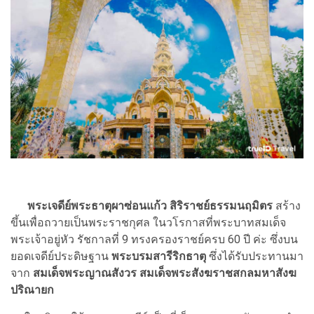
พระเจดีย์พระธาตุผาซ่อนแก้ว สิริราชย์ธรรมนฤมิตร
สร้าง
ขึ้นเพื่อถวายเป็นพระราชกุศล ในวโรกาสที่พระบาทสมเด็จ
พระเจ้าอยู่หัว รัชกาลที่ 9 ทรงครองราชย์ครบ 60 ปี ค่ะ ซึ่งบน
ยอดเจดีย์ประดิษฐาน
พระบรมสารีริกธาตุ
ซึ่งได้รับประทานมา
จาก
สมเด็จพระญาณสังวร สมเด็จพระสังฆราชสกลมหาสังฆ
ปริณายก