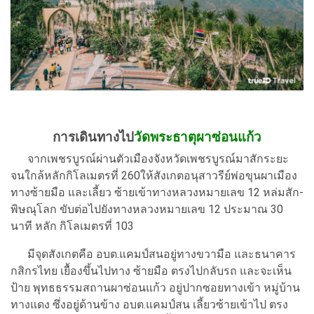
การเดินทางไป
วัดพระธาตุผาซ่อนแก้ว
จากเพชรบูรณ์ผ่านตัวเมืองจังหวัดเพชรบูรณ์มาสักระยะ
จนใกล้หลักกิโลเมตรที่ 260ให้สังเกตอนุสาวรีย์พ่อขุนผาเมือง
ทางซ้ายมือ และเลี้ยว ซ้ายเข้าทางหลวงหมายเลข 12 หล่มสัก-
พิษณุโลก ขับต่อไปยังทางหลวงหมายเลข 12 ประมาณ 30
นาที หลัก กิโลเมตรที่ 103
มีจุดสังเกตคือ อบต.แคมป์สนอยู่ทางขวามือ และธนาคาร
กสิกรไทย เยื้องขึ้นไปทาง ซ้ายมือ ตรงไปกลับรถ และจะเห็น
ป้าย พุทธธรรมสถานผาซ่อนแก้ว อยู่ปากซอยทางเข้า หมู่บ้าน
ทางแดง ซึ่งอยู่ด้านข้าง อบต.แคมป์สน เลี้ยวซ้ายเข้าไป ตรง