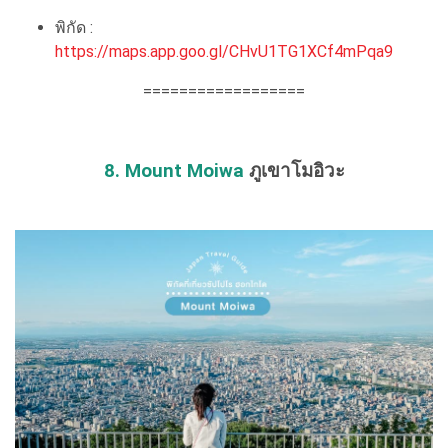
พิกัด :
https://maps.app.goo.gl/CHvU1TG1XCf4mPqa9
==================
8. Mount Moiwa
ภูเขาโมอิวะ