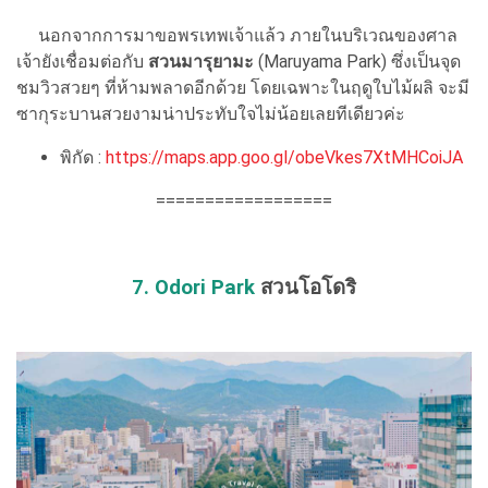
นอกจากการมาขอพรเทพเจ้าแล้ว ภายในบริเวณของศาล
เจ้ายังเชื่อมต่อกับ
สวนมารุยามะ
(Maruyama Park) ซึ่งเป็นจุด
ชมวิวสวยๆ ที่ห้ามพลาดอีกด้วย โดยเฉพาะในฤดูใบไม้ผลิ จะมี
ซากุระบานสวยงามน่าประทับใจไม่น้อยเลยทีเดียวค่ะ
พิกัด :
https://maps.app.goo.gl/obeVkes7XtMHCoiJA
==================
7. Odori Park
สวนโอโดริ