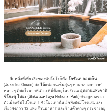
อีกหนี่งที่เที่ยวฮิตของซัปโปโรก็คือ
โจซังเค ออนเซ็น
(Jozankei Onsen) ค่ะ ได้แช่ออนเซ็นอุ่นๆ ท่ามกลางอากาศ
หนาวๆ ดีต่อใจมากทีเดียว ที่นี่ตั้งอยู่ในบริเวณ
อุทยานแห่งชาติ
ชิโกะซุ โทยะ
(Shikotsu-Toya National Park) ซึ่งอยู่ห่างจาก
ตัวเมืองซัปโปโรแค่ 1 ชั่วโมงเท่านั้น อีกทั้งยังมีโรงแรมและ
เรียวกังกว่า 12 แห่ง ร้านอาหาร และร้านค้าต่างๆ กระจายอยู่