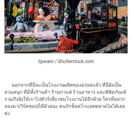
tipwam / Shutterstock.com
นอกจากที่นี่จะเป็นโรงงานผลิตของอร่อยแล้ว ที่นี่ยังเป็น
สวนสนุก ที่มีทั้งร้านค้า ร้านกาแฟ ร้านอาหาร และพิพิธภัณฑ์
รวมถึงยังให้เราไปทัวร์เที่ยวชมโรงงานได้อีกด้วย ใครที่อยาก
ลองมาเวิร์คชอปก็มีด้วยนะ คนรักช็อคโกแลตพลาดไม่ได้เลย
ค่ะ