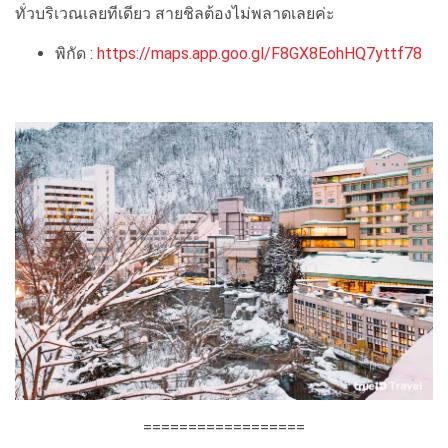
ทั่วบริเวณเลยทีเดียว สายชิลต้องไม่พลาดเลยค่ะ
พิกัด :
https://maps.app.goo.gl/F8GX8EohHQ7yttf78
==================