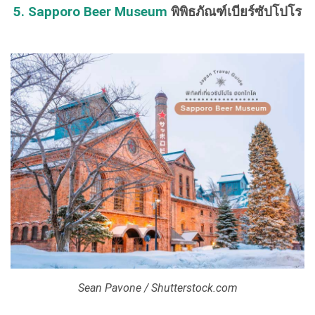
5. Sapporo Beer Museum
พิพิธภัณฑ์เบียร์ซัปโปโร
Sean Pavone / Shutterstock.com