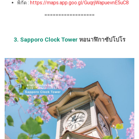
พิกัด :
https://maps.app.goo.gl/GuqrjWapuevnE5uC8
==================
3. Sapporo Clock Tower
หอนาฬิกาซัปโปโร