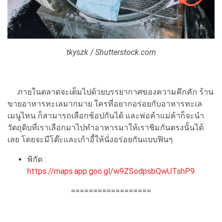
tkyszk / Shutterstock.com
ภายในตลาดจะเต็มไปด้วยบรรยากาศของความคึกคัก ร้าน
ขายอาหารทะเลมากมาย ใครที่อยากอร่อยกับอาหารทะเล
เมนูไหน ก็สามารถเลือกช้อปกันได้ และพ่อค้าแม่ค้าก็จะนำ
วัตถุดิบที่เราเลือกมาไปทำอาหารมาให้เราชิมกันตรงนั้นได้
เลย โดยจะมีโต๊ะและเก้าอี้ให้นั่งอร่อยกันแบบฟินๆ
พิกัด :
https://maps.app.goo.gl/w9ZSodpsbQwUTshP9
==================