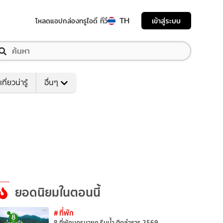
TH
เข้าสู่ระบบ
โหลดแอป
กล่องทรูไอดี ทีวี
เที่ยวน่ารู้
อื่นๆ
ยอดนิยมในตอนนี้
# ที่พัก
8 ที่พักนครนายก ริมน้ำ ติดลำธาร 2569