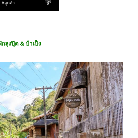
ักลุงปุ๊ด
& ป้าเป็ง