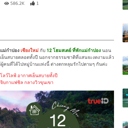
586.2K
1
แม่กำปอง
เชียงใหม่
กับ
12 โฮมสเตย์ ที่พักแม่กำปอง
นอน
ศเย็นสบายตลอดทั้งปี นอกจากธรรมชาติที่แสนจะงดงามแล้ว
ห้ผู้คนที่ได้ไปหมู่บ้านแห่งนี้ ต่างตกหลุมรักไปตามๆ กันค่ะ
สโลว์ไลฟ์ อากาศเย็นสบายทั้งปี
ปจิบกาแฟชิล กลางวิวขุนเขา