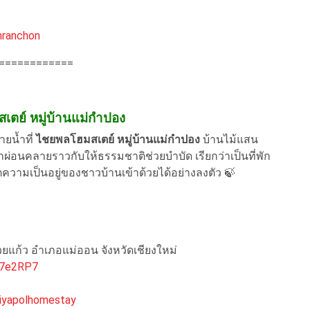
mranchon
============
เตย์ หมู่บ้านแม่กำปอง
น้ำที่
ไชยพลโฮมสเตย์ หมู่บ้านแม่กำปอง
บ้านไม้แสน
้สึกผ่อนคลายราวกับให้ธรรมชาติช่วยบำบัด เรียกว่าเป็นที่พัก
ตความเป็นอยู่ของชาวบ้านเข้าด้วยได้อย่างลงตัว 🍃
ห้วยแก้ว อำเภอแม่ออน จังหวัดเชียงใหม่
s7e2RP7
iyapolhomestay