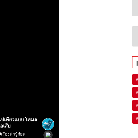
#
#
#
#