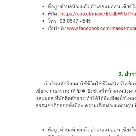
ที่อยู่ : ตำบลห้วยแก้ว อำเภอแม่ออน เชียงใ
พิกัด :
https://goo.gl/maps/EiUdbWRxP7
โทร : 08-8547-4545
เว็บไซต์ :
www.facebook.com/maekampon
====
2. สำ
กำเงินหลักร้อยมาใช้ชีวิตใช้ชีวิตสโลว์ไลฟ์ก
เขียวจากธรรมชาติ 🍃🍀 ยิ่งช่วงนี้หน้าฝนหลังคา
และมอส ที่พักติดลำธาร ทำให้ได้ยินเสียงน้ำไหลต
ธรรมชาติตลอดทั้งปีค่ะ ความเรียบง่ายแต่อบอุ่น
ที่อยู่ : ตำบลห้วยแก้ว อำเภอแม่ออน เชียงใ