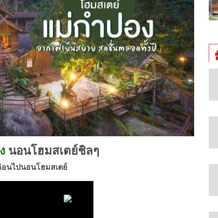
อง
นอนโฮมสเตย์ชิลๆ
 ก่อนไปนอนโฮมสเตย์