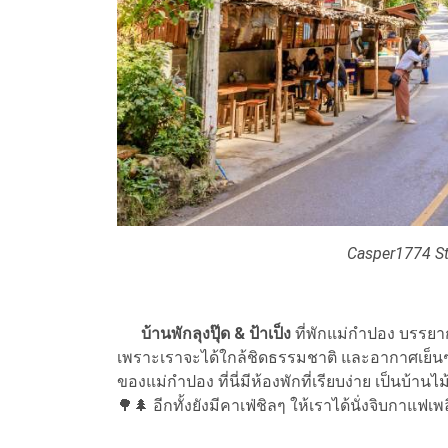
Casper1774 St
บ้านพักลุงปุ๊ด & ป้าเป็ง
ที่พักแม่กำปอง บรรยา
เพราะเราจะได้ใกล้ชิดธรรมชาติ และอากาศเย็นๆ ที
ของแม่กำปอง ที่นี่มีห้องพักที่เรียบง่าย เป็นบ้านไ
🌳🌲 อีกทั้งยังมีคาเฟ่ชิลๆ ให้เราได้นั่งจิบกาแฟเพ