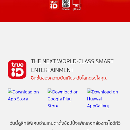
THE NEXT WORLD-CLASS SMART
ENTERTAINMENT
อีกขั้นของความบันเทิงระดับโลกตรงใจคุณ
วันนี้
ดู
สิทธิพิเศษ
อ่าน
เกม
ตาตั้ง
ช้อปปิ้ง
แพ็กเกจ
กล่องทรูไอดีทีวี