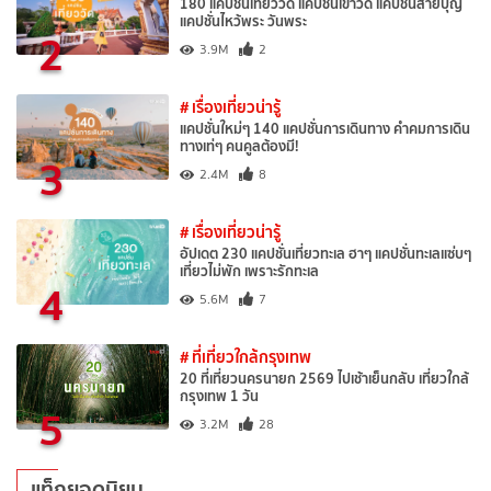
180 แคปชั่นเที่ยววัด แคปชั่นเข้าวัด แคปชั่นสายบุญ
แคปชั่นไหว้พระ วันพระ
2
3.9M
2
# เรื่องเที่ยวน่ารู้
แคปชั่นใหม่ๆ 140 แคปชั่นการเดินทาง คำคมการเดิน
ทางเท่ๆ คนคูลต้องมี!
3
2.4M
8
# เรื่องเที่ยวน่ารู้
อัปเดต 230 แคปชั่นเที่ยวทะเล ฮาๆ แคปชั่นทะเลแซ่บๆ
เที่ยวไม่พัก เพราะรักทะเล
4
5.6M
7
# ที่เที่ยวใกล้กรุงเทพ
20 ที่เที่ยวนครนายก 2569 ไปเช้าเย็นกลับ เที่ยวใกล้
กรุงเทพ 1 วัน
5
3.2M
28
แท็กยอดนิยม