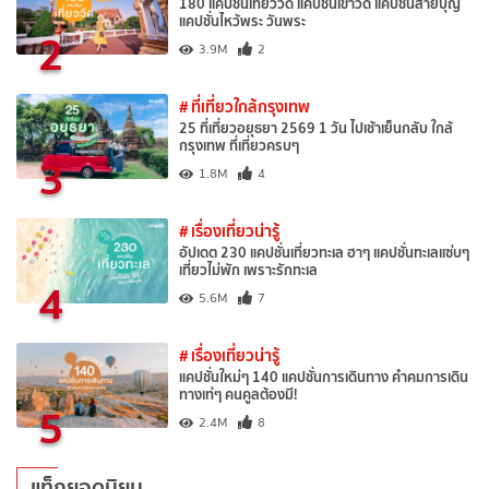
180 แคปชั่นเที่ยววัด แคปชั่นเข้าวัด แคปชั่นสายบุญ
แคปชั่นไหว้พระ วันพระ
2
3.9M
2
# ที่เที่ยวใกล้กรุงเทพ
25 ที่เที่ยวอยุธยา 2569 1 วัน ไปเช้าเย็นกลับ ใกล้
กรุงเทพ ที่เที่ยวครบๆ
3
1.8M
4
# เรื่องเที่ยวน่ารู้
อัปเดต 230 แคปชั่นเที่ยวทะเล ฮาๆ แคปชั่นทะเลแซ่บๆ
เที่ยวไม่พัก เพราะรักทะเล
4
5.6M
7
# เรื่องเที่ยวน่ารู้
แคปชั่นใหม่ๆ 140 แคปชั่นการเดินทาง คำคมการเดิน
ทางเท่ๆ คนคูลต้องมี!
5
2.4M
8
แท็กยอดนิยม