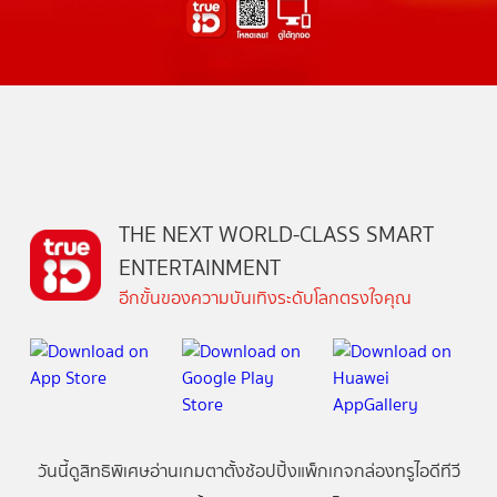
THE NEXT WORLD-CLASS SMART
ENTERTAINMENT
อีกขั้นของความบันเทิงระดับโลกตรงใจคุณ
วันนี้
ดู
สิทธิพิเศษ
อ่าน
เกม
ตาตั้ง
ช้อปปิ้ง
แพ็กเกจ
กล่องทรูไอดีทีวี