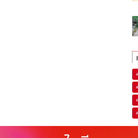
#
#
#
#