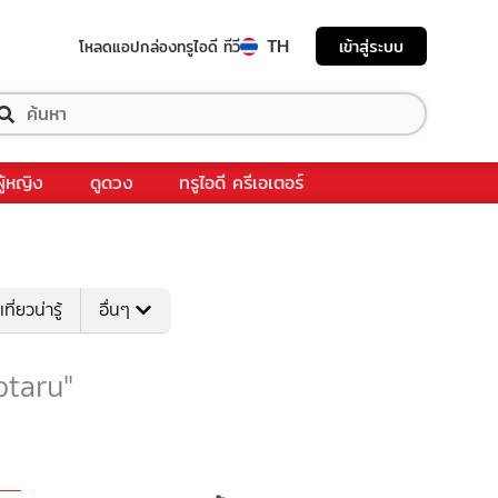
TH
เข้าสู่ระบบ
โหลดแอป
กล่องทรูไอดี ทีวี
ผู้หญิง
ดูดวง
ทรูไอดี ครีเอเตอร์
เที่ยวน่ารู้
อื่นๆ
"otaru"