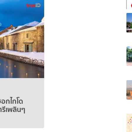
ยวฮอกไกโด
ตรีเพลินๆ