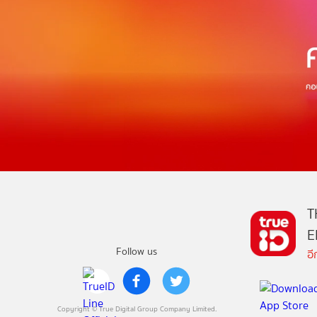
T
E
Follow us
อ
Copyright © True Digital Group Company Limited.