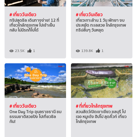
# เที่ยววันเดียว
# เที่ยววันเดียว
ทริปสุดชิล เดินทางง่าย! 12 ที่
เที่ยวเกาะล้าน 1 วัน พัทยา งบ
เที่ยวใกล้กรุงเทพ ไปเช้าเย็น
ประหยัด ทะเลสวย ใกล้กรุงเทพ
กลับ ไม่มีรถก็ไปได้
ทริปสั้นๆ วันหยุด
23.5K
1
139.8K
1
# เที่ยววันเดียว
# ที่เที่ยวใกล้กรุงเทพ
One Day Trip อุบลราชธานี ชม
สวนสัตว์เปิดเขาเขียว ชลบุรี ไป
ธรรมชาติสวยปัง ไปเที่ยวชิล
เจอ หมูเด้ง ฮิปโป สุดคิ้วท์ เที่ยว
กัน!
ใกล้กรุงเทพ