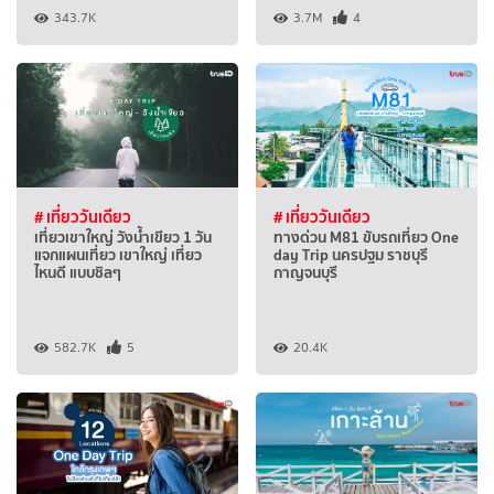
343.7K
3.7M
4
# เที่ยววันเดียว
# เที่ยววันเดียว
เที่ยวเขาใหญ่ วังน้ำเขียว 1 วัน
ทางด่วน M81 ขับรถเที่ยว One
แจกแผนเที่ยว เขาใหญ่ เที่ยว
day Trip นครปฐม ราชบุรี
ไหนดี แบบชิลๆ
กาญจนบุรี
582.7K
5
20.4K