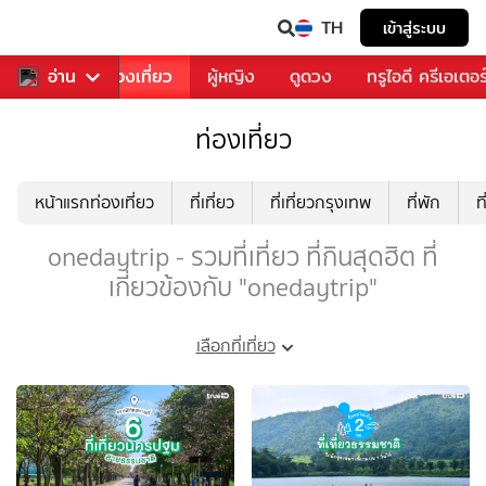
TH
เข้าสู่ระบบ
อาหาร
อ่าน
ท่องเที่ยว
ผู้หญิง
ดูดวง
ทรูไอดี ครีเอเตอร
ท่องเที่ยว
หน้าแรกท่องเที่ยว
ที่เที่ยว
ที่เที่ยวกรุงเทพ
ที่พัก
ท
onedaytrip - รวมที่เที่ยว ที่กินสุดฮิต ที่
เกี่ยวข้องกับ "onedaytrip"
เลือกที่เที่ยว