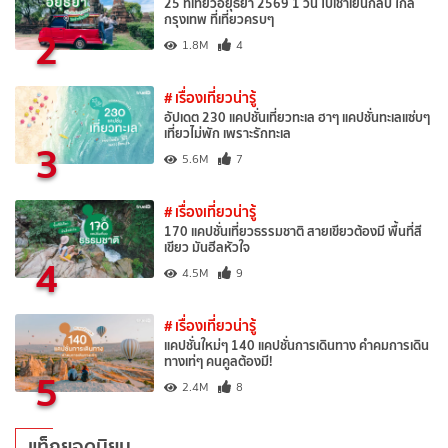
25 ที่เที่ยวอยุธยา 2569 1 วัน ไปเช้าเย็นกลับ ใกล้
กรุงเทพ ที่เที่ยวครบๆ
2
1.8M
4
# เรื่องเที่ยวน่ารู้
อัปเดต 230 แคปชั่นเที่ยวทะเล ฮาๆ แคปชั่นทะเลแซ่บๆ
เที่ยวไม่พัก เพราะรักทะเล
3
5.6M
7
# เรื่องเที่ยวน่ารู้
170 แคปชั่นเที่ยวธรรมชาติ สายเขียวต้องมี พื้นที่สี
เขียว มันฮีลหัวใจ
4
4.5M
9
# เรื่องเที่ยวน่ารู้
แคปชั่นใหม่ๆ 140 แคปชั่นการเดินทาง คำคมการเดิน
ทางเท่ๆ คนคูลต้องมี!
5
2.4M
8
แท็กยอดนิยม