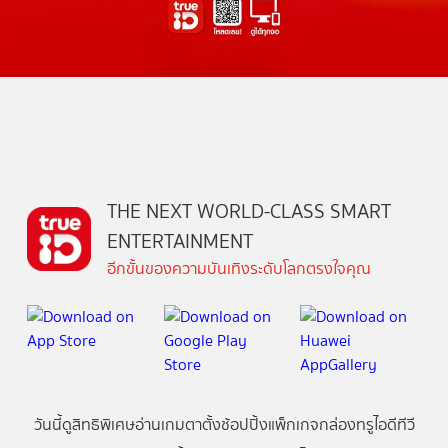
THE NEXT WORLD-CLASS SMART
ENTERTAINMENT
อีกขั้นของความบันเทิงระดับโลกตรงใจคุณ
วันนี้
ดู
สิทธิพิเศษ
อ่าน
เกม
ตาตั้ง
ช้อปปิ้ง
แพ็กเกจ
กล่องทรูไอดีทีวี