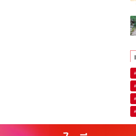
#
#
#
#