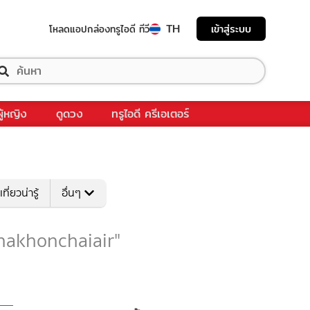
TH
เข้าสู่ระบบ
โหลดแอป
กล่องทรูไอดี ทีวี
ผู้หญิง
ดูดวง
ทรูไอดี ครีเอเตอร์
เที่ยวน่ารู้
อื่นๆ
บ "nakhonchaiair"