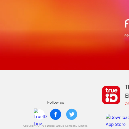
T
E
Follow us
อ
Copyright © True Digital Group Company Limited.