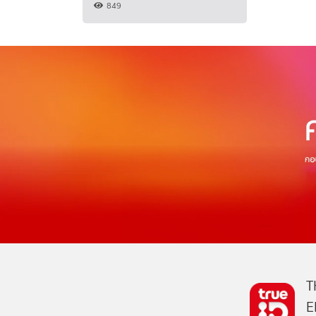
849
T
E