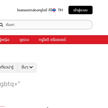
TH
เข้าสู่ระบบ
โหลดแอป
กล่องทรูไอดี ทีวี
ผู้หญิง
ดูดวง
ทรูไอดี ครีเอเตอร์
เที่ยวน่ารู้
อื่นๆ
 "lgbtq+"