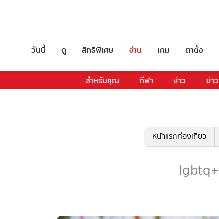
วันนี้
ดู
สิทธิพิเศษ
อ่าน
เกม
ตาตั้ง
สำหรับคุณ
กีฬา
ข่าว
ข่าว
หน้าแรกท่องเที่ยว
lgbtq+ -