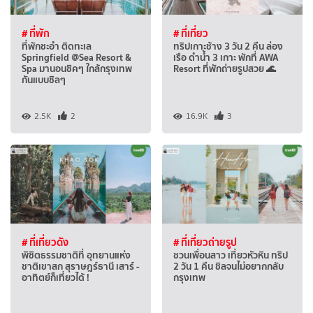
# ที่พัก
# ที่เที่ยว
ที่พักชะอำ ติดทะเล
ทริปเกาะช้าง 3 วัน 2 คืน ล่อง
Springfield @Sea Resort &
เรือ ดำน้ำ 3 เกาะ พักที่ AWA
Spa มานอนชิคๆ ใกล้กรุงเทพ
Resort ที่พักถ่ายรูปสวย 🌊
กันแบบชิลๆ
2.5K
2
16.9K
3
# ที่เที่ยวดัง
# ที่เที่ยวถ่ายรูป
พิชิตธรรมชาติที่ อุทยานแห่ง
ชวนเพื่อนสาว เที่ยวหัวหิน ทริป
ชาติเขาสก สุราษฎร์ธานี เสาร์ -
2 วัน 1 คืน ชิลจนไม่อยากกลับ
อาทิตย์ก็เที่ยวได้ !
กรุงเทพ