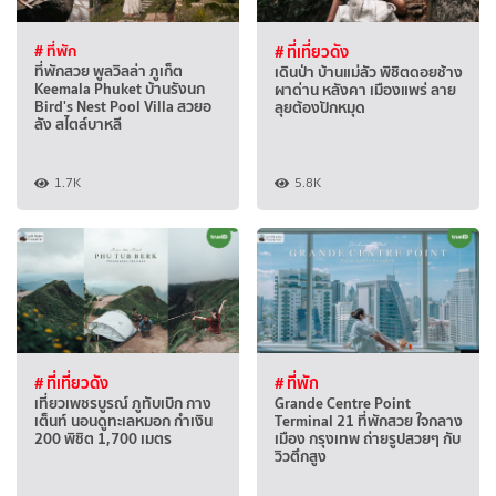
# ที่พัก
# ที่เที่ยวดัง
ที่พักสวย พูลวิลล่า ภูเก็ต
เดินป่า บ้านแม่ลัว พิชิตดอยช้าง
Keemala Phuket บ้านรังนก
ผาด่าน หลังคา เมืองแพร่ ลาย
Bird's Nest Pool Villa สวยอ
ลุยต้องปักหมุด
ลัง สไตล์บาหลี
1.7K
5.8K
# ที่เที่ยวดัง
# ที่พัก
เที่ยวเพชรบูรณ์ ภูทับเบิก กาง
Grande Centre Point
เต็นท์ นอนดูทะเลหมอก กำเงิน
Terminal 21 ที่พักสวย ใจกลาง
200 พิชิต 1,700 เมตร
เมือง กรุงเทพ ถ่ายรูปสวยๆ กับ
วิวตึกสูง