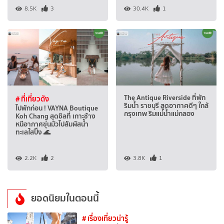
8.5K
3
30.4K
1
The Antique Riverside ที่พัก
# ที่เที่ยวดัง
ริมน้ำ ราชบุรี สูดอากาศดีๆ ใกล้
ไปพักก่อน ! VAYNA Boutique
กรุงเทพ ริมแม่น้ำแม่กลอง
Koh Chang สุดชิลที่ เกาะช้าง
หนีอากาศขุ่นมัวไปสัมผัสน้ำ
ทะเลใสปิ๊ง 🌊
2.2K
2
3.8K
1
ยอดนิยมในตอนนี้
# เรื่องเที่ยวน่ารู้