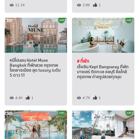
11.1K
3.8K
1
หนีไปนอน Hotel Muse
# ที่พัก
Bangkok ที่พักสวย กรุงเทพ
เช็คอิน Kept Bangsaray ที่พัก
ใจกลางเมือง สุด luxury ระดับ
บางเสร่ ติดทะเล ชลบุรี ชิลใกล้
5 ดาว !!!
กรุงเทพ ถ่ายรูปสวยทุกมุม
4.4K
1
4.7K
1