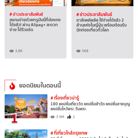
# ข่าวประชาสัมพันธ์
# ข่าวประชาสัมพันธ์
สแกนจ่ายด้วยทรูมันนี่ที่ฮ่องกง
อาลีเพย์พลัส ใช้จ่ายได้แล้ว 2
ได้แล้ว! ผ่าน Alipay+ สะดวก
ล้านแห่งในญี่ปุ่น พร้อมต้อนรับ
ง่าย ได้รีวอร์ด
นักท่องเที่ยวทั่วโลก
3.8K
568
ยอดนิยมในตอนนี้
# เรื่องเที่ยวน่ารู้
180 แคปชั่นเที่ยววัด แคปชั่นเข้าวัด แคปชั่นสายบุญ
แคปชั่นไหว้พระ วันพระ
1
3.9M
2
# ที่เที่ยวใกล้กรุงเทพ