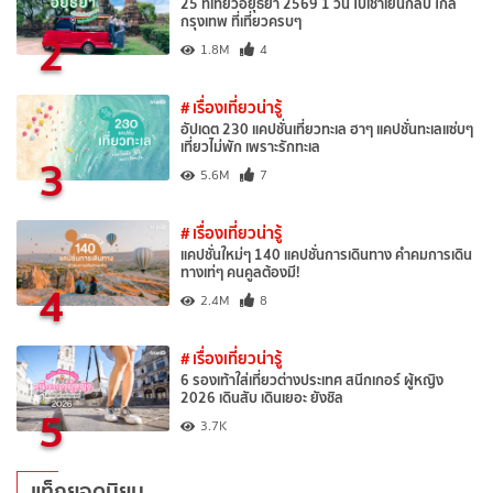
25 ที่เที่ยวอยุธยา 2569 1 วัน ไปเช้าเย็นกลับ ใกล้
กรุงเทพ ที่เที่ยวครบๆ
2
1.8M
4
# เรื่องเที่ยวน่ารู้
อัปเดต 230 แคปชั่นเที่ยวทะเล ฮาๆ แคปชั่นทะเลแซ่บๆ
เที่ยวไม่พัก เพราะรักทะเล
3
5.6M
7
# เรื่องเที่ยวน่ารู้
แคปชั่นใหม่ๆ 140 แคปชั่นการเดินทาง คำคมการเดิน
ทางเท่ๆ คนคูลต้องมี!
4
2.4M
8
# เรื่องเที่ยวน่ารู้
6 รองเท้าใส่เที่ยวต่างประเทศ สนีกเกอร์ ผู้หญิง
2026 เดินสับ เดินเยอะ ยังชิล
5
3.7K
แท็กยอดนิยม