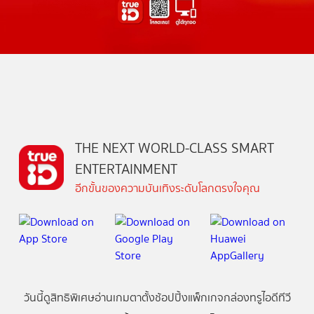
THE NEXT WORLD-CLASS SMART
ENTERTAINMENT
อีกขั้นของความบันเทิงระดับโลกตรงใจคุณ
วันนี้
ดู
สิทธิพิเศษ
อ่าน
เกม
ตาตั้ง
ช้อปปิ้ง
แพ็กเกจ
กล่องทรูไอดีทีวี