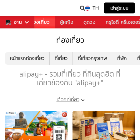
TH
เข้าสู่ระบบ
อาหาร
อ่าน
ท่องเที่ยว
ผู้หญิง
ดูดวง
ทรูไอดี ครีเอเตอร
ท่องเที่ยว
หน้าแรกท่องเที่ยว
ที่เที่ยว
ที่เที่ยวกรุงเทพ
ที่พัก
ท
alipay+ - รวมที่เที่ยว ที่กินสุดฮิต ที่
เกี่ยวข้องกับ "alipay+"
เลือกที่เที่ยว