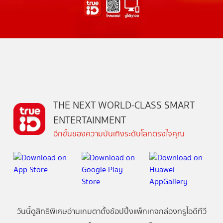
THE NEXT WORLD-CLASS SMART
ENTERTAINMENT
อีกขั้นของความบันเทิงระดับโลกตรงใจคุณ
วันนี้
ดู
สิทธิพิเศษ
อ่าน
เกม
ตาตั้ง
ช้อปปิ้ง
แพ็กเกจ
กล่องทรูไอดีทีวี