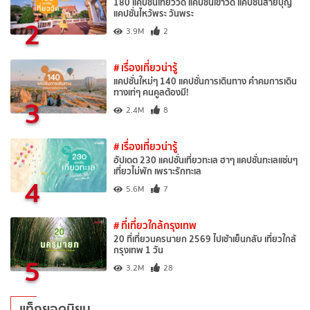
180 แคปชั่นเที่ยววัด แคปชั่นเข้าวัด แคปชั่นสายบุญ
แคปชั่นไหว้พระ วันพระ
2
3.9M
2
# เรื่องเที่ยวน่ารู้
แคปชั่นใหม่ๆ 140 แคปชั่นการเดินทาง คำคมการเดิน
ทางเท่ๆ คนคูลต้องมี!
3
2.4M
8
# เรื่องเที่ยวน่ารู้
อัปเดต 230 แคปชั่นเที่ยวทะเล ฮาๆ แคปชั่นทะเลแซ่บๆ
เที่ยวไม่พัก เพราะรักทะเล
4
5.6M
7
# ที่เที่ยวใกล้กรุงเทพ
20 ที่เที่ยวนครนายก 2569 ไปเช้าเย็นกลับ เที่ยวใกล้
กรุงเทพ 1 วัน
5
3.2M
28
แท็กยอดนิยม