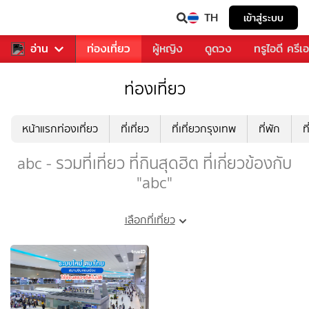
TH
เข้าสู่ระบบ
พลง
อ่าน
อาหาร
ท่องเที่ยว
ผู้หญิง
ดูดวง
ทรูไอดี ครีเ
ท่องเที่ยว
หน้าแรกท่องเที่ยว
ที่เที่ยว
ที่เที่ยวกรุงเทพ
ที่พัก
ท
abc - รวมที่เที่ยว ที่กินสุดฮิต ที่เกี่ยวข้องกับ
"abc"
เลือกที่เที่ยว