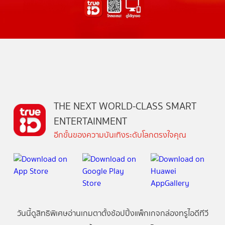
THE NEXT WORLD-CLASS SMART
ENTERTAINMENT
อีกขั้นของความบันเทิงระดับโลกตรงใจคุณ
วันนี้
ดู
สิทธิพิเศษ
อ่าน
เกม
ตาตั้ง
ช้อปปิ้ง
แพ็กเกจ
กล่องทรูไอดีทีวี