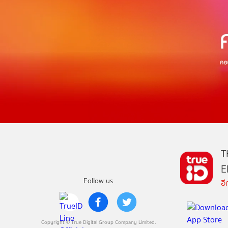
T
E
Follow us
อ
Copyright © True Digital Group Company Limited.