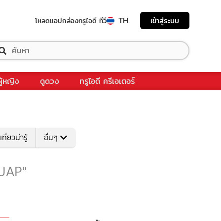
TH
เข้าสู่ระบบ
โหลดแอป
กล่องทรูไอดี ทีวี
ผู้หญิง
ดูดวง
ทรูไอดี ครีเอเตอร์
เที่ยวน่ารู้
อื่นๆ
 "UAP"