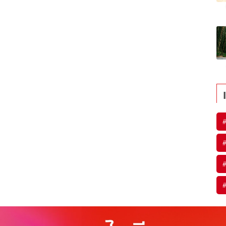
#
#
#
#