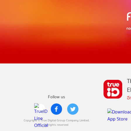
T
E
Follow us
อ
Copyright © True Digital Group Company Limited.
All rights reserved