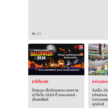
375
# ที่เที่ยวดัง
# ข่าวประช
ปักหมุด เช็กอินหลอน เทศกาล
วันเด็ก 2
ฮาโลวีน 2024 ที่ เดอะมอลล์ -
Lifestore
เอ็มสเฟียร์
CoComelon
สุดมันส์