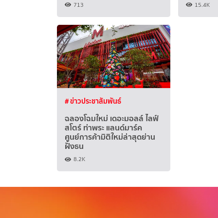
713
15.4K
# ข่าวประชาสัมพันธ์
ฉลองโฉมใหม่ เดอะมอลล์ ไลฟ์
สโตร์ ท่าพระ แลนด์มาร์ค
ศูนย์การค้ามิติใหม่ล่าสุดย่าน
ฝั่งธน
8.2K