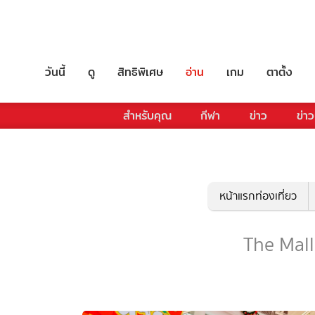
วันนี้
ดู
สิทธิพิเศษ
อ่าน
เกม
ตาตั้ง
สำหรับคุณ
กีฬา
ข่าว
ข่าว
หน้าแรกท่องเที่ยว
The Mall -