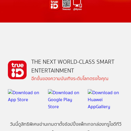
THE NEXT WORLD-CLASS SMART
ENTERTAINMENT
อีกขั้นของความบันเทิงระดับโลกตรงใจคุณ
วันนี้
ดู
สิทธิพิเศษ
อ่าน
เกม
ตาตั้ง
ช้อปปิ้ง
แพ็กเกจ
กล่องทรูไอดีทีวี