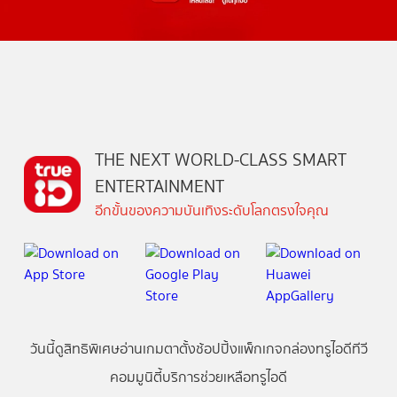
THE NEXT WORLD-CLASS SMART
ENTERTAINMENT
อีกขั้นของความบันเทิงระดับโลกตรงใจคุณ
วันนี้
ดู
สิทธิพิเศษ
อ่าน
เกม
ตาตั้ง
ช้อปปิ้ง
แพ็กเกจ
กล่องทรูไอดีทีวี
คอมมูนิตี้
บริการช่วยเหลือทรูไอดี