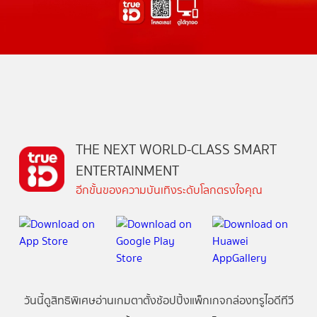
THE NEXT WORLD-CLASS SMART
ENTERTAINMENT
อีกขั้นของความบันเทิงระดับโลกตรงใจคุณ
วันนี้
ดู
สิทธิพิเศษ
อ่าน
เกม
ตาตั้ง
ช้อปปิ้ง
แพ็กเกจ
กล่องทรูไอดีทีวี