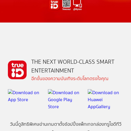
THE NEXT WORLD-CLASS SMART
ENTERTAINMENT
อีกขั้นของความบันเทิงระดับโลกตรงใจคุณ
วันนี้
ดู
สิทธิพิเศษ
อ่าน
เกม
ตาตั้ง
ช้อปปิ้ง
แพ็กเกจ
กล่องทรูไอดีทีวี