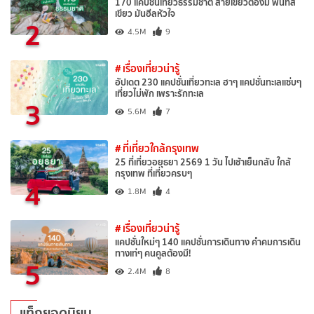
170 แคปชั่นเที่ยวธรรมชาติ สายเขียวต้องมี พื้นที่สี
เขียว มันฮีลหัวใจ
2
4.5M
9
# เรื่องเที่ยวน่ารู้
อัปเดต 230 แคปชั่นเที่ยวทะเล ฮาๆ แคปชั่นทะเลแซ่บๆ
เที่ยวไม่พัก เพราะรักทะเล
3
5.6M
7
# ที่เที่ยวใกล้กรุงเทพ
25 ที่เที่ยวอยุธยา 2569 1 วัน ไปเช้าเย็นกลับ ใกล้
กรุงเทพ ที่เที่ยวครบๆ
4
1.8M
4
# เรื่องเที่ยวน่ารู้
แคปชั่นใหม่ๆ 140 แคปชั่นการเดินทาง คำคมการเดิน
ทางเท่ๆ คนคูลต้องมี!
5
2.4M
8
แท็กยอดนิยม