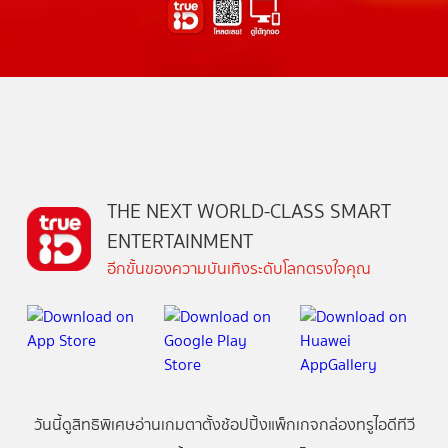
THE NEXT WORLD-CLASS SMART
ENTERTAINMENT
อีกขั้นของความบันเทิงระดับโลกตรงใจคุณ
วันนี้
ดู
สิทธิพิเศษ
อ่าน
เกม
ตาตั้ง
ช้อปปิ้ง
แพ็กเกจ
กล่องทรูไอดีทีวี