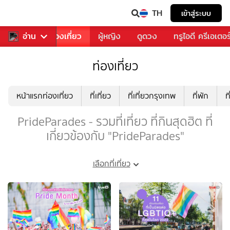
TH
เข้าสู่ระบบ
อาหาร
อ่าน
ท่องเที่ยว
ผู้หญิง
ดูดวง
ทรูไอดี ครีเอเตอร
ท่องเที่ยว
หน้าแรกท่องเที่ยว
ที่เที่ยว
ที่เที่ยวกรุงเทพ
ที่พัก
ท
PrideParades - รวมที่เที่ยว ที่กินสุดฮิต ที่
เกี่ยวข้องกับ "PrideParades"
เลือกที่เที่ยว