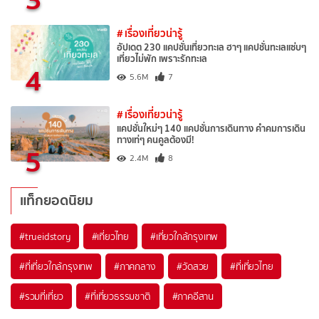
# เรื่องเที่ยวน่ารู้
อัปเดต 230 แคปชั่นเที่ยวทะเล ฮาๆ แคปชั่นทะเลแซ่บๆ
เที่ยวไม่พัก เพราะรักทะเล
4
5.6M
7
# เรื่องเที่ยวน่ารู้
แคปชั่นใหม่ๆ 140 แคปชั่นการเดินทาง คำคมการเดิน
ทางเท่ๆ คนคูลต้องมี!
5
2.4M
8
แท็กยอดนิยม
#trueidstory
#เที่ยวไทย
#เที่ยวใกล้กรุงเทพ
#ที่เที่ยวใกล้กรุงเทพ
#ภาคกลาง
#วัดสวย
#ที่เที่ยวไทย
#รวมที่เที่ยว
#ที่เที่ยวธรรมชาติ
#ภาคอีสาน