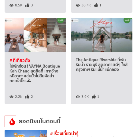
8.5K
3
30.4K
1
The Antique Riverside ที่พัก
# ที่เที่ยวดัง
ริมน้ำ ราชบุรี สูดอากาศดีๆ ใกล้
ไปพักก่อน ! VAYNA Boutique
กรุงเทพ ริมแม่น้ำแม่กลอง
Koh Chang สุดชิลที่ เกาะช้าง
หนีอากาศขุ่นมัวไปสัมผัสน้ำ
ทะเลใสปิ๊ง 🌊
2.2K
2
3.9K
1
ยอดนิยมในตอนนี้
# เรื่องเที่ยวน่ารู้