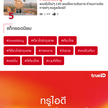
แคปชั่นใหม่ๆ 140 แคปชั่นการเดินทาง คำคมการเดิน
ทางเท่ๆ คนคูลต้องมี!
5
2.4M
8
แท็กยอดนิยม
#trueidstory
#เที่ยวใกล้กรุงเทพ
#เที่ยวไทย
#ที่เที่ยวใกล้กรุงเทพ
#ภาคกลาง
#วัดสวย
#แคปชั่นเที่ยว
#แคปชั่น
#ที่เที่ยวไทย
#รวมที่เที่ยว