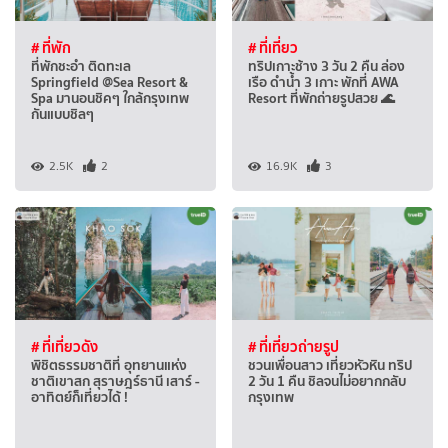
# ที่พัก
# ที่เที่ยว
ที่พักชะอำ ติดทะเล
ทริปเกาะช้าง 3 วัน 2 คืน ล่อง
Springfield @Sea Resort &
เรือ ดำน้ำ 3 เกาะ พักที่ AWA
Spa มานอนชิคๆ ใกล้กรุงเทพ
Resort ที่พักถ่ายรูปสวย 🌊
กันแบบชิลๆ
2.5K
2
16.9K
3
# ที่เที่ยวดัง
# ที่เที่ยวถ่ายรูป
พิชิตธรรมชาติที่ อุทยานแห่ง
ชวนเพื่อนสาว เที่ยวหัวหิน ทริป
ชาติเขาสก สุราษฎร์ธานี เสาร์ -
2 วัน 1 คืน ชิลจนไม่อยากกลับ
อาทิตย์ก็เที่ยวได้ !
กรุงเทพ