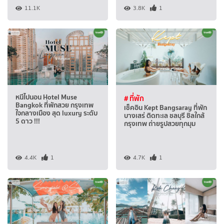
11.1K
3.8K
1
หนีไปนอน Hotel Muse
# ที่พัก
Bangkok ที่พักสวย กรุงเทพ
เช็คอิน Kept Bangsaray ที่พัก
ใจกลางเมือง สุด luxury ระดับ
บางเสร่ ติดทะเล ชลบุรี ชิลใกล้
5 ดาว !!!
กรุงเทพ ถ่ายรูปสวยทุกมุม
4.4K
1
4.7K
1