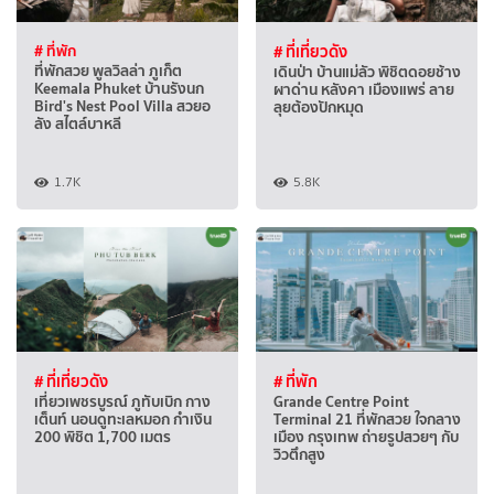
# ที่พัก
# ที่เที่ยวดัง
ที่พักสวย พูลวิลล่า ภูเก็ต
เดินป่า บ้านแม่ลัว พิชิตดอยช้าง
Keemala Phuket บ้านรังนก
ผาด่าน หลังคา เมืองแพร่ ลาย
Bird's Nest Pool Villa สวยอ
ลุยต้องปักหมุด
ลัง สไตล์บาหลี
1.7K
5.8K
# ที่เที่ยวดัง
# ที่พัก
เที่ยวเพชรบูรณ์ ภูทับเบิก กาง
Grande Centre Point
เต็นท์ นอนดูทะเลหมอก กำเงิน
Terminal 21 ที่พักสวย ใจกลาง
200 พิชิต 1,700 เมตร
เมือง กรุงเทพ ถ่ายรูปสวยๆ กับ
วิวตึกสูง