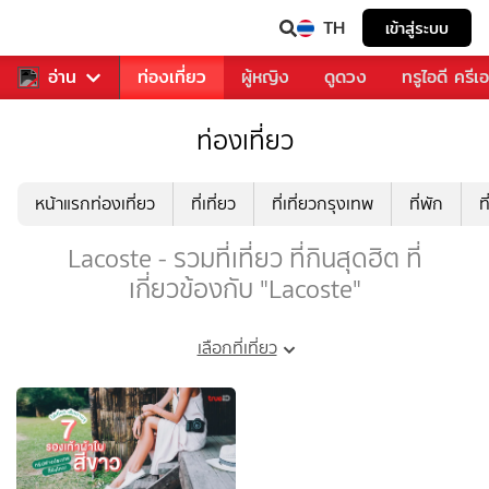
TH
เข้าสู่ระบบ
พลง
อ่าน
อาหาร
ท่องเที่ยว
ผู้หญิง
ดูดวง
ทรูไอดี ครีเ
ท่องเที่ยว
หน้าแรกท่องเที่ยว
ที่เที่ยว
ที่เที่ยวกรุงเทพ
ที่พัก
ท
Lacoste - รวมที่เที่ยว ที่กินสุดฮิต ที่
เกี่ยวข้องกับ "Lacoste"
เลือกที่เที่ยว