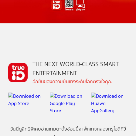
THE NEXT WORLD-CLASS SMART
ENTERTAINMENT
อีกขั้นของความบันเทิงระดับโลกตรงใจคุณ
วันนี้
ดู
สิทธิพิเศษ
อ่าน
เกม
ตาตั้ง
ช้อปปิ้ง
แพ็กเกจ
กล่องทรูไอดีทีวี