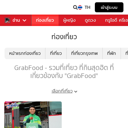
TH
เข้าสู่ระบบ
พลง
อ่าน
อาหาร
ท่องเที่ยว
ผู้หญิง
ดูดวง
ทรูไอดี ครีเ
ท่องเที่ยว
หน้าแรกท่องเที่ยว
ที่เที่ยว
ที่เที่ยวกรุงเทพ
ที่พัก
ท
GrabFood - รวมที่เที่ยว ที่กินสุดฮิต ที่
เกี่ยวข้องกับ "GrabFood"
เลือกที่เที่ยว