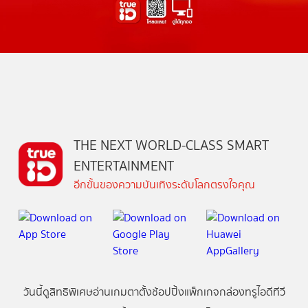
THE NEXT WORLD-CLASS SMART
ENTERTAINMENT
อีกขั้นของความบันเทิงระดับโลกตรงใจคุณ
วันนี้
ดู
สิทธิพิเศษ
อ่าน
เกม
ตาตั้ง
ช้อปปิ้ง
แพ็กเกจ
กล่องทรูไอดีทีวี