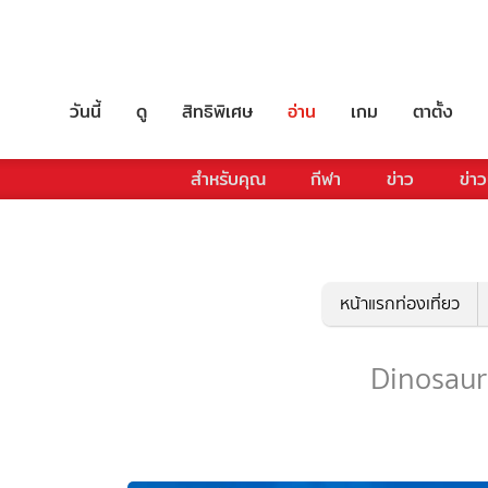
วันนี้
ดู
สิทธิพิเศษ
อ่าน
เกม
ตาตั้ง
สำหรับคุณ
กีฬา
ข่าว
ข่าว
หน้าแรกท่องเที่ยว
Dinosaur -