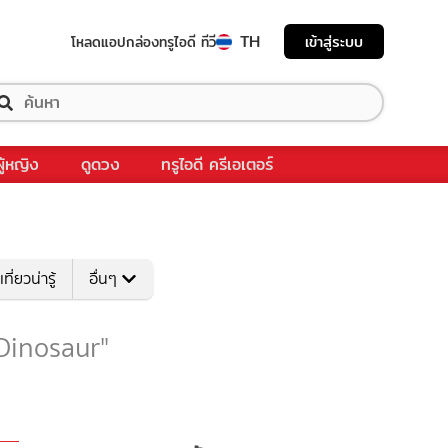
TH
เข้าสู่ระบบ
โหลดแอป
กล่องทรูไอดี ทีวี
ผู้หญิง
ดูดวง
ทรูไอดี ครีเอเตอร์
เที่ยวน่ารู้
อื่นๆ
 "Dinosaur"