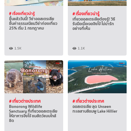
# เรื่องเที่ยวน่ารู้
# เรื่องเที่ยวน่ารู้
ขึ้นแล้ววันนี้! วีซ่าออสเตรเลีย
เที่ยวออสเตรเลียต้องรู้! วิธี
ขึ้นค่าธรรมเนียมวีซ่าท่องเที่ยว
รับมือเมื่อเจอจิงโจ้ ไม่น่ารัก
25% เริ่ม 1 กรกฎาคม
อย่างที่เห็น
1.5K
1.1K
# เที่ยวต่างประเทศ
# เที่ยวต่างประเทศ
Bonorong Wildlife
ออสเตรเลีย สุด Unseen
Sanctuary ที่เที่ยวออสเตรเลีย
ทะเลสาบสีชมพู Lake Hillier
ให้อาหารจิงโจ้ ชมสัตว์แบบใกล้
ชิด