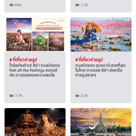
666
1.3K
# ที่เที่ยวถ่ายรูป
# ที่เที่ยวถ่ายรูป
ไวรัลเกินต้าน! ลิซ่า ทะเลบัวแดง
ทะเลบัวแดง อุดรธานี สวยที่สุด
feel all the feelings แบรนด์
ในไทย ตามรอย ลิซ่า ล่องเรือ
ดัง ตามรอยแจกความสดใส
ถ่ายรูปสวยๆ
3.7K
5.3K