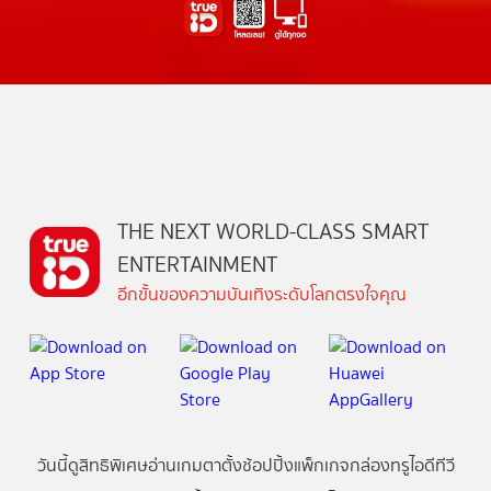
THE NEXT WORLD-CLASS SMART
ENTERTAINMENT
อีกขั้นของความบันเทิงระดับโลกตรงใจคุณ
วันนี้
ดู
สิทธิพิเศษ
อ่าน
เกม
ตาตั้ง
ช้อปปิ้ง
แพ็กเกจ
กล่องทรูไอดีทีวี