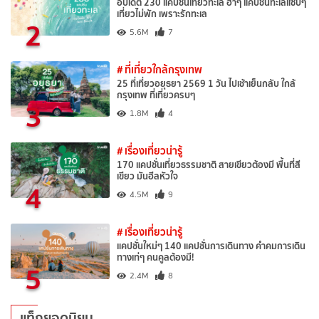
อัปเดต 230 แคปชั่นเที่ยวทะเล ฮาๆ แคปชั่นทะเลแซ่บๆ
เที่ยวไม่พัก เพราะรักทะเล
2
5.6M
7
# ที่เที่ยวใกล้กรุงเทพ
25 ที่เที่ยวอยุธยา 2569 1 วัน ไปเช้าเย็นกลับ ใกล้
กรุงเทพ ที่เที่ยวครบๆ
3
1.8M
4
# เรื่องเที่ยวน่ารู้
170 แคปชั่นเที่ยวธรรมชาติ สายเขียวต้องมี พื้นที่สี
เขียว มันฮีลหัวใจ
4
4.5M
9
# เรื่องเที่ยวน่ารู้
แคปชั่นใหม่ๆ 140 แคปชั่นการเดินทาง คำคมการเดิน
ทางเท่ๆ คนคูลต้องมี!
5
2.4M
8
แท็กยอดนิยม