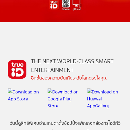
THE NEXT WORLD-CLASS SMART
ENTERTAINMENT
อีกขั้นของความบันเทิงระดับโลกตรงใจคุณ
วันนี้
ดู
สิทธิพิเศษ
อ่าน
เกม
ตาตั้ง
ช้อปปิ้ง
แพ็กเกจ
กล่องทรูไอดีทีวี