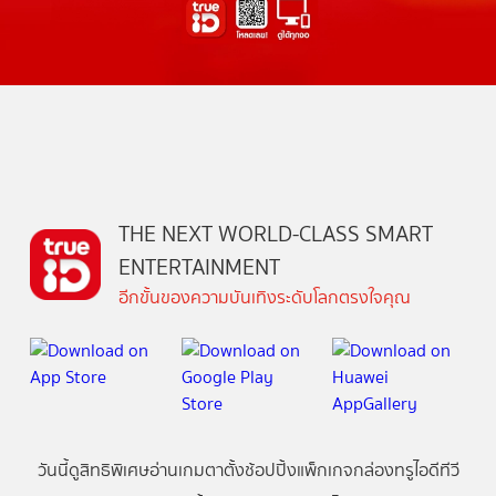
THE NEXT WORLD-CLASS SMART
ENTERTAINMENT
อีกขั้นของความบันเทิงระดับโลกตรงใจคุณ
วันนี้
ดู
สิทธิพิเศษ
อ่าน
เกม
ตาตั้ง
ช้อปปิ้ง
แพ็กเกจ
กล่องทรูไอดีทีวี