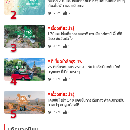
อัปเดต 230 แคปชั่นเที่ยวทะเล ฮาๆ แคปชั่นทะเลแซ่บๆ
เที่ยวไม่พัก เพราะรักทะเล
2
5.6M
7
# เรื่องเที่ยวน่ารู้
170 แคปชั่นเที่ยวธรรมชาติ สายเขียวต้องมี พื้นที่สี
เขียว มันฮีลหัวใจ
3
4.5M
9
# ที่เที่ยวใกล้กรุงเทพ
25 ที่เที่ยวอยุธยา 2569 1 วัน ไปเช้าเย็นกลับ ใกล้
กรุงเทพ ที่เที่ยวครบๆ
4
1.8M
4
# เรื่องเที่ยวน่ารู้
แคปชั่นใหม่ๆ 140 แคปชั่นการเดินทาง คำคมการเดิน
ทางเท่ๆ คนคูลต้องมี!
5
2.4M
8
แท็กยอดนิยม