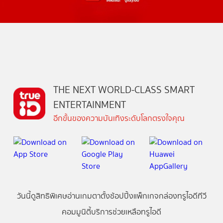
THE NEXT WORLD-CLASS SMART
ENTERTAINMENT
อีกขั้นของความบันเทิงระดับโลกตรงใจคุณ
วันนี้
ดู
สิทธิพิเศษ
อ่าน
เกม
ตาตั้ง
ช้อปปิ้ง
แพ็กเกจ
กล่องทรูไอดีทีวี
คอมมูนิตี้
บริการช่วยเหลือทรูไอดี