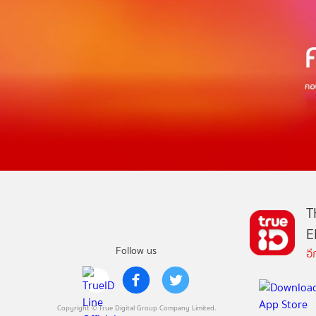
T
E
Follow us
อ
Copyright © True Digital Group Company Limited.