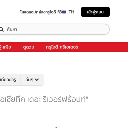
TH
เข้าสู่ระบบ
โหลดแอป
กล่องทรูไอดี ทีวี
ผู้หญิง
ดูดวง
ทรูไอดี ครีเอเตอร์
เที่ยวน่ารู้
อื่นๆ
"เอเชียทีค เดอะ ริเวอร์ฟร้อนท์"