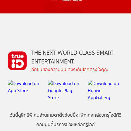
THE NEXT WORLD-CLASS SMART
ENTERTAINMENT
อีกขั้นของความบันเทิงระดับโลกตรงใจคุณ
วันนี้
ดู
สิทธิพิเศษ
อ่าน
เกม
ตาตั้ง
ช้อปปิ้ง
แพ็กเกจ
กล่องทรูไอดีทีวี
คอมมูนิตี้
บริการช่วยเหลือทรูไอดี