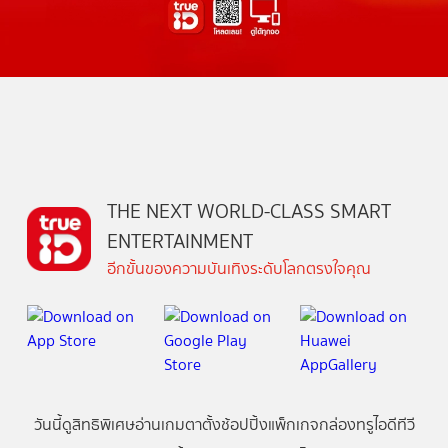
THE NEXT WORLD-CLASS SMART
ENTERTAINMENT
อีกขั้นของความบันเทิงระดับโลกตรงใจคุณ
วันนี้
ดู
สิทธิพิเศษ
อ่าน
เกม
ตาตั้ง
ช้อปปิ้ง
แพ็กเกจ
กล่องทรูไอดีทีวี