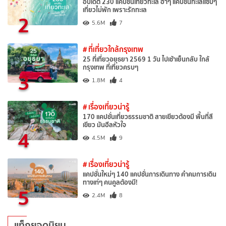
อัปเดต 230 แคปชั่นเที่ยวทะเล ฮาๆ แคปชั่นทะเลแซ่บๆ
เที่ยวไม่พัก เพราะรักทะเล
2
5.6M
7
# ที่เที่ยวใกล้กรุงเทพ
25 ที่เที่ยวอยุธยา 2569 1 วัน ไปเช้าเย็นกลับ ใกล้
กรุงเทพ ที่เที่ยวครบๆ
3
1.8M
4
# เรื่องเที่ยวน่ารู้
170 แคปชั่นเที่ยวธรรมชาติ สายเขียวต้องมี พื้นที่สี
เขียว มันฮีลหัวใจ
4
4.5M
9
# เรื่องเที่ยวน่ารู้
แคปชั่นใหม่ๆ 140 แคปชั่นการเดินทาง คำคมการเดิน
ทางเท่ๆ คนคูลต้องมี!
5
2.4M
8
แท็กยอดนิยม