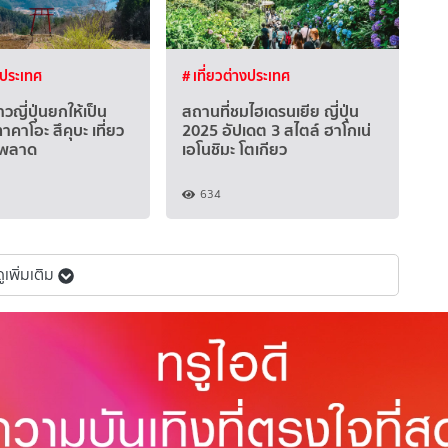
งประเทศ
# เที่ยวต่างประเทศ
าวญี่ปุ่นยกให้เป็น
สถานที่ชมไฮเดรนเยีย ญี่ปุ่น
 ทาคาโอะ สึคุบะ เที่ยว
2025 อัปเดต 3 สไตล์ ฮาโกเน่
ามพลาด
เอโนชิมะ โตเกียว
634
ูเพิ่มเติม