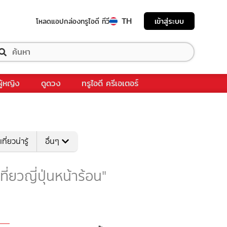
TH
เข้าสู่ระบบ
โหลดแอป
กล่องทรูไอดี ทีวี
ผู้หญิง
ดูดวง
ทรูไอดี ครีเอเตอร์
เที่ยวน่ารู้
อื่นๆ
เที่ยวญี่ปุ่นหน้าร้อน"