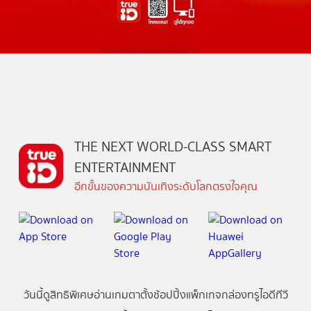
THE NEXT WORLD-CLASS SMART
ENTERTAINMENT
อีกขั้นของความบันเทิงระดับโลกตรงใจคุณ
วันนี้
ดู
สิทธิพิเศษ
อ่าน
เกม
ตาตั้ง
ช้อปปิ้ง
แพ็กเกจ
กล่องทรูไอดีทีวี