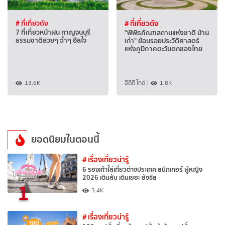
# ที่เที่ยวดัง
# ที่เที่ยวดัง
7 ที่เที่ยวหน้าฝน กาญจนบุรี
"พิพิธภัณฑสถานแห่งชาติ บ้าน
ธรรมชาติสวยๆ ฉ่ำๆ ฮีลใจ
เก่า" ย้อนรอยประวัติศาสตร์
แห่งภูมิภาคตะวันตกของไทย
13.6K
อีดีที ไกด์
|
1.8K
ยอดนิยมในตอนนี้
# เรื่องเที่ยวน่ารู้
6 รองเท้าใส่เที่ยวต่างประเทศ สนีกเกอร์ ผู้หญิง
2026 เดินสับ เดินเยอะ ยังชิล
1
3.4K
# เรื่องเที่ยวน่ารู้