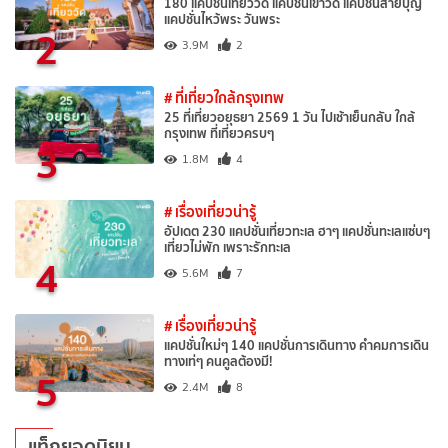
180 แคปชั่นเที่ยววัด แคปชั่นเข้าวัด แคปชั่นสายบุญ
แคปชั่นไหว้พระ วันพระ
2
3.9M
2
# ที่เที่ยวใกล้กรุงเทพ
25 ที่เที่ยวอยุธยา 2569 1 วัน ไปเช้าเย็นกลับ ใกล้
กรุงเทพ ที่เที่ยวครบๆ
3
1.8M
4
# เรื่องเที่ยวน่ารู้
อัปเดต 230 แคปชั่นเที่ยวทะเล ฮาๆ แคปชั่นทะเลแซ่บๆ
เที่ยวไม่พัก เพราะรักทะเล
4
5.6M
7
# เรื่องเที่ยวน่ารู้
แคปชั่นใหม่ๆ 140 แคปชั่นการเดินทาง คำคมการเดิน
ทางเท่ๆ คนคูลต้องมี!
5
2.4M
8
แท็กยอดนิยม