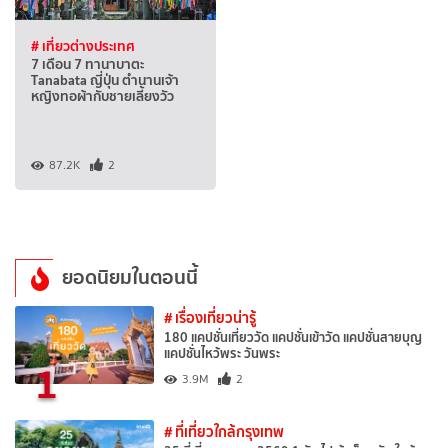
# เที่ยวต่างประเทศ
7 เดือน 7 ทานาบาตะ
Tanabata ญี่ปุ่น ตำนานเจ้า
หญิงทอผ้ากับชายเลี้ยงวัว
87.2K
2
ยอดนิยมในตอนนี้
# เรื่องเที่ยวน่ารู้
180 แคปชั่นเที่ยววัด แคปชั่นเข้าวัด แคปชั่นสายบุญ
แคปชั่นไหว้พระ วันพระ
1
3.9M
2
# ที่เที่ยวใกล้กรุงเทพ