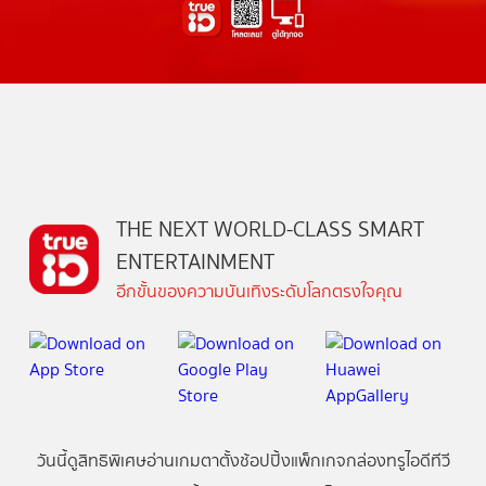
THE NEXT WORLD-CLASS SMART
ENTERTAINMENT
อีกขั้นของความบันเทิงระดับโลกตรงใจคุณ
วันนี้
ดู
สิทธิพิเศษ
อ่าน
เกม
ตาตั้ง
ช้อปปิ้ง
แพ็กเกจ
กล่องทรูไอดีทีวี