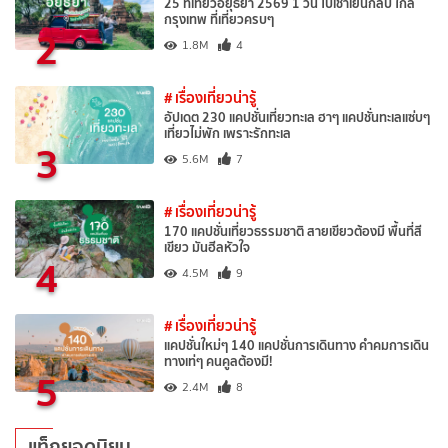
25 ที่เที่ยวอยุธยา 2569 1 วัน ไปเช้าเย็นกลับ ใกล้
กรุงเทพ ที่เที่ยวครบๆ
2
1.8M
4
# เรื่องเที่ยวน่ารู้
อัปเดต 230 แคปชั่นเที่ยวทะเล ฮาๆ แคปชั่นทะเลแซ่บๆ
เที่ยวไม่พัก เพราะรักทะเล
3
5.6M
7
# เรื่องเที่ยวน่ารู้
170 แคปชั่นเที่ยวธรรมชาติ สายเขียวต้องมี พื้นที่สี
เขียว มันฮีลหัวใจ
4
4.5M
9
# เรื่องเที่ยวน่ารู้
แคปชั่นใหม่ๆ 140 แคปชั่นการเดินทาง คำคมการเดิน
ทางเท่ๆ คนคูลต้องมี!
5
2.4M
8
แท็กยอดนิยม