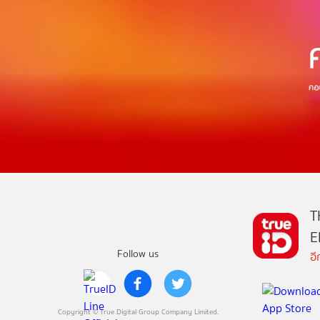
T
E
Follow us
อ
Copyright © True Digital Group Company Limited.