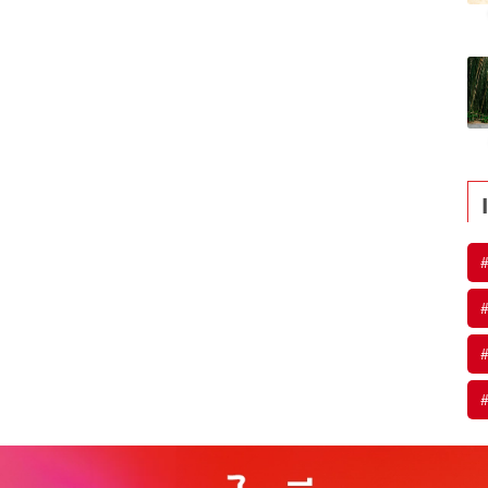
#
#
#
#