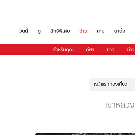
วันนี้
ดู
สิทธิพิเศษ
อ่าน
เกม
ตาตั้ง
สำหรับคุณ
กีฬา
ข่าว
ข่าว
หน้าแรกท่องเที่ยว
เขาหลวง -