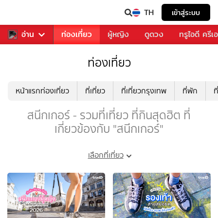
TH
เข้าสู่ระบบ
พลง
อ่าน
อาหาร
ท่องเที่ยว
ผู้หญิง
ดูดวง
ทรูไอดี ครีเ
ท่องเที่ยว
หน้าแรกท่องเที่ยว
ที่เที่ยว
ที่เที่ยวกรุงเทพ
ที่พัก
ท
สนีกเกอร์ - รวมที่เที่ยว ที่กินสุดฮิต ที่
เกี่ยวข้องกับ "สนีกเกอร์"
เลือกที่เที่ยว