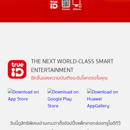
THE NEXT WORLD-CLASS SMART
ENTERTAINMENT
อีกขั้นของความบันเทิงระดับโลกตรงใจคุณ
วันนี้
ดู
สิทธิพิเศษ
อ่าน
เกม
ตาตั้ง
ช้อปปิ้ง
แพ็กเกจ
กล่องทรูไอดีทีวี