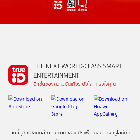
THE NEXT WORLD-CLASS SMART
ENTERTAINMENT
อีกขั้นของความบันเทิงระดับโลกตรงใจคุณ
วันนี้
ดู
สิทธิพิเศษ
อ่าน
เกม
ตาตั้ง
ช้อปปิ้ง
แพ็กเกจ
กล่องทรูไอดีทีวี